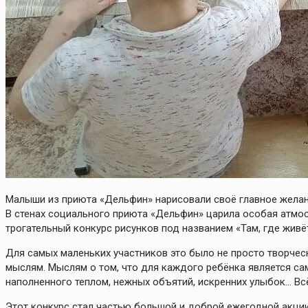
Малыши из приюта «Дельфин» нарисовали своё главное желан
В стенах социального приюта «Дельфин» царила особая атмо
трогательный конкурс рисунков под названием «Там, где живё
Для самых маленьких участников это было не просто творчес
мыслям. Мыслям о том, что для каждого ребёнка является са
наполненного теплом, нежных объятий, искренних улыбок… Всё
Этот конкурс стал частью большой и доброй ежегодной акции