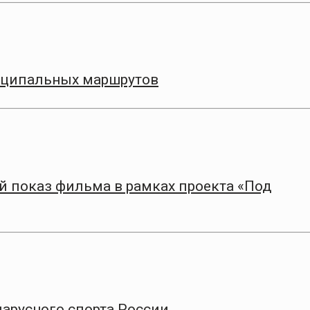
иципальных маршрутов
 показ фильма в рамках проекта «Под
парусного спорта России