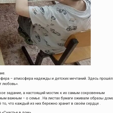
ие.
сфера – атмосфера надежды и детских мечтаний. Здесь прошёл
т любовь».
кое задание, а настоящий мостик к их самым сокровенным
мым важным – о семье . На листах бумаги оживали образы дома
 то, что каждый из них бережно хранит в своём сердце .
 «Счастье в дом» .