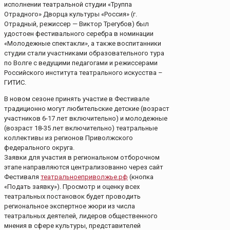
исполнении театральной студии «Труппа
Отрадного» Дворца культуры «Россия» (г.
Отрадный, режиссер — Виктор Трегубов) был
удостоен фестивального серебра в номинации
«Молодежные спектакли», а также воспитанники
студии стали участниками образовательного тура
по Волге с ведущими педагогами и режиссерами
Российского института театрального искусства –
ГИТИС.
В новом сезоне принять участие в Фестивале
традиционно могут любительские детские (возраст
участников 6-17 лет включительно) и молодежные
(возраст 18-35 лет включительно) театральные
коллективы из регионов Приволжского
федерального округа.
Заявки для участия в региональном отборочном
этапе направляются централизованно через сайт
Фестиваля
театральноеприволжье.рф
(кнопка
«Подать заявку»). Просмотр и оценку всех
театральных постановок будет проводить
региональное экспертное жюри из числа
театральных деятелей, лидеров общественного
мнения в сфере культуры, представителей