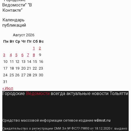
Ведомости” “В
Контакте”
Календарь
публикаций
Август 2026
Пн
Вт
Ср
Чт
Пт
Сб
Вс
1
2
3
4
5
6
7
8
9
10
11
12
13
14
15
16
17
18
19
20
21
22
23
24
25
26
27
28
29
30
31
« Июл
Городские
Ведомости
всегда актуальные новости Тольятти
Средство массовой информации сетевое издание
vdmst.ru
Свидетельство о регистрации СМИ Эл № ФС77-79893 от 18.12.2020 г. выдано