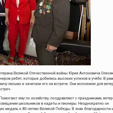
ветерана Великой Отечественной войны Юрия Антоновича Олесик
неров ребят, которые добились высоких успехов в учёбе. В ра
чу письмо и зачитали его на встрече. Они исполнили для вете
стреч.
омогают ему по хозяйству, поздравляют с праздниками, ветер
посвящении школьников в кадеты и пионеры. Неоднократно он
ую медаль к 80-летию Великой Победы. В знак благодарности 