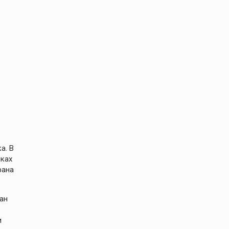
а. В
мках
рана
ан
и