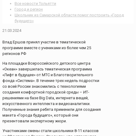
Все новости Тольятти
Город и регион
Школьник из Самарской области помог построить «Город
будущего»
21.03.2024
Влад Ершов принял участие в тематической
программе вместе с учениками из более чем 25
регионов РФ
На площадке Всероссийского детского центра
«Океан» завершилась тематическая программа
«Лифт в будущее» от МТС и Благотворительного
фонда «Система». В течение трех недель подростки
со всей России знакомились с технологиями
создания комфортной городской среды – ИТ-
решениями на базе Big Data, интернета вещей,
искусственного интеллекта и видеоаналитики.
Полученные знания ребята применили для создания
макета «Города будущего», который они
презентовали экспертному жюри.
Участниками смены стали школьники 8-11 классов