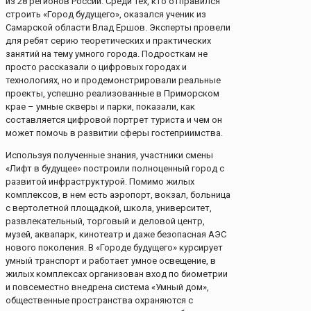
из 28 регионов России. Среди тех, кто отправился
строить «Город будущего», оказался ученик из
Самарской области Влад Ершов. Эксперты провели
для ребят серию теоретических и практических
занятий на тему умного города. Подросткам не
просто рассказали о цифровых городах и
технологиях, но и продемонстрировали реальные
проекты, успешно реализованные в Приморском
крае – умные скверы и парки, показали, как
составляется цифровой портрет туриста и чем он
может помочь в развитии сферы гостеприимства.
Используя полученные знания, участники смены
«Лифт в будущее» построили полноценный город с
развитой инфраструктурой. Помимо жилых
комплексов, в нем есть аэропорт, вокзал, больница
с вертолетной площадкой, школа, университет,
развлекательный, торговый и деловой центр,
музей, аквапарк, кинотеатр и даже безопасная АЭС
нового поколения. В «Городе будущего» курсирует
умный транспорт и работает умное освещение, в
жилых комплексах организован вход по биометрии
и повсеместно внедрена система «Умный дом»,
общественные пространства охраняются с