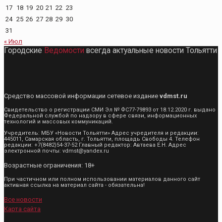
17
18
19
20
21
22
23
24
25
26
27
28
29
30
31
« Июл
Городские
Ведомости
всегда актуальные новости Тольятти
Средство массовой информации сетевое издание
vdmst.ru
Свидетельство о регистрации СМИ Эл № ФС77-79893 от 18.12.2020 г. выдано
Федеральной службой по надзору в сфере связи, информационных
технологий и массовых коммуникаций.
Учредитель: МБУ «Новости Тольятти» Адрес учредителя и редакции:
445011, Самарская область, г. Тольятти, площадь Свободы 4. Телефон
редакции: +7(8482)54-37-52 Главный редактор: Автаева Е.Н. Адрес
электронной почты: vdmst@yandex.ru
Возрастные ограничения: 18+
При частичном или полном использовании материалов данного сайт
активная ссылка на материал сайта - обязательна!
Все новости
Карта сайта