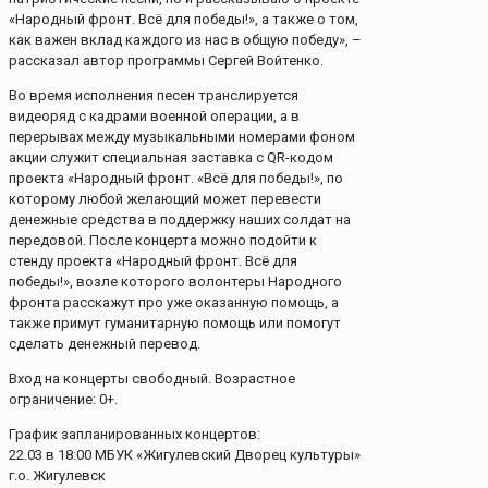
«Народный фронт. Всё для победы!», а также о том,
как важен вклад каждого из нас в общую победу», –
рассказал автор программы Сергей Войтенко.
Во время исполнения песен транслируется
видеоряд с кадрами военной операции, а в
перерывах между музыкальными номерами фоном
акции служит специальная заставка с QR-кодом
проекта «Народный фронт. «Всё для победы!», по
которому любой желающий может перевести
денежные средства в поддержку наших солдат на
передовой. После концерта можно подойти к
стенду проекта «Народный фронт. Всё для
победы!», возле которого волонтеры Народного
фронта расскажут про уже оказанную помощь, а
также примут гуманитарную помощь или помогут
сделать денежный перевод.
Вход на концерты свободный. Возрастное
ограничение: 0+.
График запланированных концертов:
22.03 в 18:00 МБУК «Жигулевский Дворец культуры»
г.о. Жигулевск