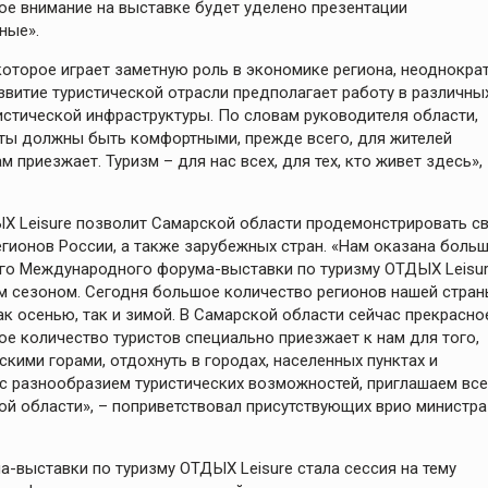
ое внимание на выставке будет уделено презентации
ные».
 которое играет заметную роль в экономике региона, неоднокра
витие туристической отрасли предполагает работу в различны
истической инфраструктуры. По словам руководителя области,
ы должны быть комфортными, прежде всего, для жителей
ам приезжает. Туризм – для нас всех, для тех, кто живет здесь»,
Х Leisure позволит Самарской области продемонстрировать с
егионов России, а также зарубежных стран. «Нам оказана боль
ого Международного форума-выставки по туризму ОТДЫХ Leisur
м сезоном. Сегодня большое количество регионов нашей стра
к осенью, так и зимой. В Самарской области сейчас прекрасно
ое количество туристов специально приезжает к нам для того,
ими горами, отдохнуть в городах, населенных пунктах и
с разнообразием туристических возможностей, приглашаем все
ой области», – поприветствовал присутствующих врио министра
-выставки по туризму ОТДЫХ Leisure стала сессия на тему