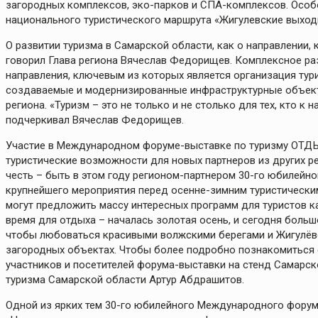
загородных комплексов, эко-парков и СПА-комплексов. Особ
национального туристического маршрута «Жигулевские выход
О развитии туризма в Самарской области, как о направлении,
говорил Глава региона Вячеслав Федорищев. Комплексное раз
направления, ключевым из которых является организация тур
создаваемые и модернизированные инфраструктурные объект
региона. «Туризм – это не только и не столько для тех, кто к н
подчеркивал Вячеслав Федорищев.
Участие в Международном форуме-выставке по туризму ОТДЫ
туристические возможности для новых партнеров из других р
честь – быть в этом году регионом-партнером 30-го юбилейн
крупнейшего мероприятия перед осенне-зимним туристически
могут предложить массу интересных программ для туристов ка
время для отдыха – началась золотая осень, и сегодня больш
чтобы любоваться красивыми волжскими берегами и Жигулёвск
загородных объектах. Чтобы более подробно познакомиться 
участников и посетителей форума-выставки на стенд Самарск
туризма Самарской области Артур Абдрашитов.
Одной из ярких тем 30-го юбилейного Международного форума