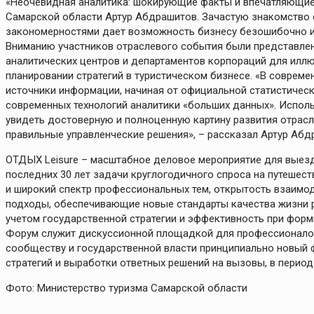
«Неочевидная аналитика: шокирующие факты и впечатляющие
Самарской области Артур Абдрашитов. Зачастую знакомство
закономерностями дает возможность бизнесу безошибочно и 
Вниманию участников отраслевого события были представле
аналитических центров и департаментов корпораций для иллю
планировании стратегий в туристическом бизнесе. «В соврем
источники информации, начиная от официальной статистичес
современных технологий аналитики «больших данных». Испол
увидеть достоверную и полноценную картину развития отрасли
правильные управленческие решения», – рассказал Артур Абд
ОТДЫХ Leisure – масштабное деловое мероприятие для выезд
последних 30 лет задачи круглогодичного спроса на путешест
и широкий спектр профессиональных тем, открытость взаимод
подходы, обеспечивающие новые стандарты качества жизни р
учетом государственной стратегии и эффективность при фор
Форум служит дискуссионной площадкой для профессионалов
сообществу и государственной власти принципиально новый 
стратегий и выработки ответных решений на вызовы, в перио
Фото: Министерство туризма Самарской области