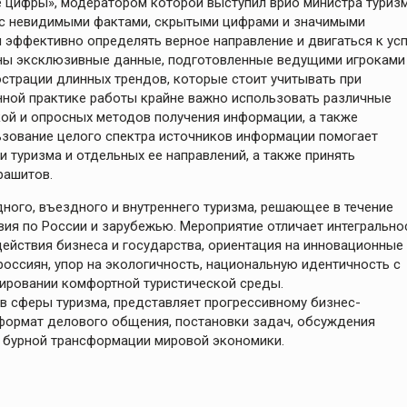
 цифры», модератором которой выступил врио министра туриз
 с невидимыми фактами, скрытыми цифрами и значимыми
эффективно определять верное направление и двигаться к усп
ны эксклюзивные данные, подготовленные ведущими игроками
страции длинных трендов, которые стоит учитывать при
енной практике работы крайне важно использовать различные
кой и опросных методов получения информации, а также
ьзование целого спектра источников информации помогает
 туризма и отдельных ее направлений, а также принять
рашитов.
ного, въездного и внутреннего туризма, решающее в течение
вия по России и зарубежью. Мероприятие отличает интегрально
ействия бизнеса и государства, ориентация на инновационные
оссиян, упор на экологичность, национальную идентичность с
мировании комфортной туристической среды.
 сферы туризма, представляет прогрессивному бизнес-
формат делового общения, постановки задач, обсуждения
д бурной трансформации мировой экономики.