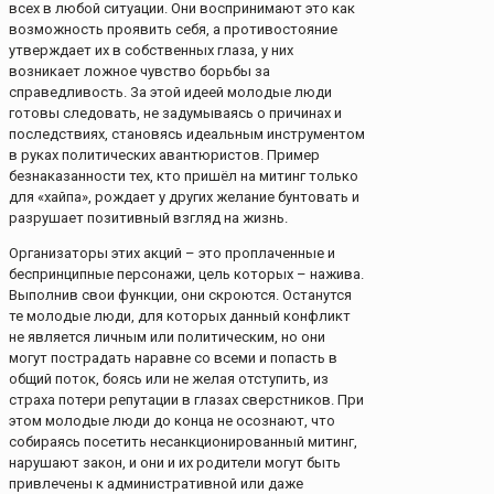
всех в любой ситуации. Они воспринимают это как
возможность проявить себя, а противостояние
утверждает их в собственных глаза, у них
возникает ложное чувство борьбы за
справедливость. За этой идеей молодые люди
готовы следовать, не задумываясь о причинах и
последствиях, становясь идеальным инструментом
в руках политических авантюристов. Пример
безнаказанности тех, кто пришёл на митинг только
для «хайпа», рождает у других желание бунтовать и
разрушает позитивный взгляд на жизнь.
Организаторы этих акций – это проплаченные и
беспринципные персонажи, цель которых – нажива.
Выполнив свои функции, они скроются. Останутся
те молодые люди, для которых данный конфликт
не является личным или политическим, но они
могут пострадать наравне со всеми и попасть в
общий поток, боясь или не желая отступить, из
страха потери репутации в глазах сверстников. При
этом молодые люди до конца не осознают, что
собираясь посетить несанкционированный митинг,
нарушают закон, и они и их родители могут быть
привлечены к административной или даже