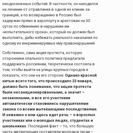
неоднозначных событий. В частности, он находился
на лечении от отравления в одной из клиник за
границей, а по возвращению в Россию был
задержан прямо в аэропорту и арестован на 30
суток по обвинению в нарушении им
«испытательного срока», который он должен был
выполнить, дабы избежать реального наказания по
одному из инкриминируемых ему правонарушений.
Собственно, сама акция протеста, которую
сторонники опального политика предлагали
поддержать россиянам, теоретически состояла в
том, чтобы выйти на улицы крупных городов и
показать, что они на его стороне.
Однако красной
нитью всего того, что происходило 23 января,
должно быть понимание, что акции протеста
были несанкционированными, а значит –
незаконными, и все его участники
автоматически становились нарушителями
закона со всеми вытекающими последствиями.
И неважно о ком здесь идет речь – о взрослых
участниках или о молодых людях, студентах и
школьниках.
Последний факт – то, что большую
часть митингующих составляли молодые люди –