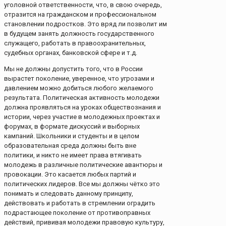
уголовной ответственности, что, в свою очередь,
отразится на гражданском и профессиональном
становлении подростков. Это вряд ли позволит им
в будущем занять должность государственного
служащего, работать в правоохранительных,
судебных органах, банковской сфере и т.д.
Мы не должны допустить того, что в России
вырастет поколение, уверенное, что угрозами и
давлением можно добиться любого желаемого
результата. Политическая активность молодежи
должна проявляться на уроках обществознания и
истории, через участие в молодежных проектах и
форумах, в формате дискуссий и выборных
кампаний. Школьники и студенты и в целом
образовательная среда должны быть вне
политики, и никто не имеет права втягивать
молодежь в различные политические авантюры и
провокации. Это касается любых партий и
политических лидеров. Все мы должны чётко это
понимать и следовать данному принципу,
действовать и работать в стремлении оградить
подрастающее поколение от противоправных
действий, прививая молодежи правовую культуру,