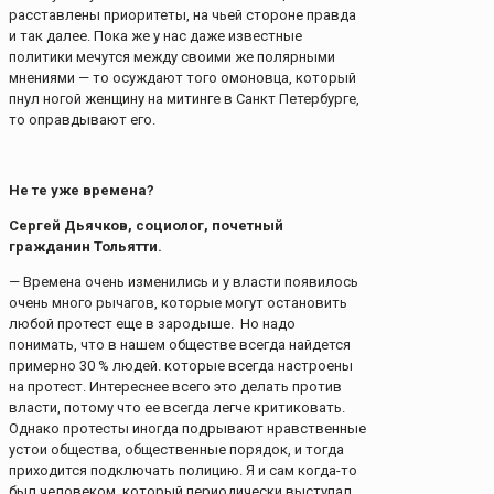
расставлены приоритеты, на чьей стороне правда
и так далее. Пока же у нас даже известные
политики мечутся между своими же полярными
мнениями — то осуждают того омоновца, который
пнул ногой женщину на митинге в Санкт Петербурге,
то оправдывают его.
Не те уже времена?
Сергей Дьячков, социолог, почетный
гражданин Тольятти.
— Времена очень изменились и у власти появилось
очень много рычагов, которые могут остановить
любой протест еще в зародыше. Но надо
понимать, что в нашем обществе всегда найдется
примерно 30 % людей. которые всегда настроены
на протест. Интереснее всего это делать против
власти, потому что ее всегда легче критиковать.
Однако протесты иногда подрывают нравственные
устои общества, общественные порядок, и тогда
приходится подключать полицию. Я и сам когда-то
был человеком, который периодически выступал