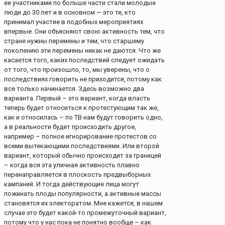
ее участниками по больше части стали молодые
люди до 30 лет и в основном — это те, кто
принимал участие в подобных мероприятиях
впервые. Они объясняют свою активность тем, что
стране нужны перемены и тем, что старшему
поколению эти перемены никак не даются. Что же
касается того, каких последствий следует ожидать
от того, что произошло, то, мы уверены, что о
последствиях говорить не приходится, потому как
все только начинается. Здесь возможно два
варианта. Первый – это вариант, когда власть
теперь будет относиться к протестующим так же,
как и относилась – по ТВ нам будут говорить одно,
а в реальности будет происходить другое,
например – полное игнорирование протестов со
всеми вытекающими последствиями. Или второй
вариант, который обычно происходит за границей
– когда вся эта уличная активность плавно
перенаправляется в плоскость предвыборных
кампаний. И тогда действующие лица могут
пожинать плоды популярности, а активные массы
становятся их электоратом. Мне кажется, в нашем
случае это будет какой-то промежуточный вариант,
потому что у нас пока не понятно вообще – как