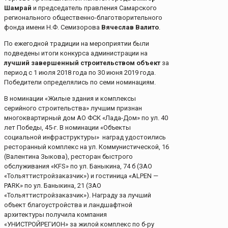
Шамрай
и председатель правления Самарского
регионального общественно-благотворительного
фонда имени Н.Ф. Семизорова
Вячеслав Валито
.
По ежегодной традиции на мероприятии были
подведены итоги конкурса администрации на
лучший завершенный строительством объект
за
период с 1 июля 2018 года по 30 июня 2019 года.
Победители определялись по семи номинациям.
В номинации «Жилые здания и комплексы
серийного строительства» лучшим признан
многоквартирный дом АО ФСК «Лада-Дом» по ул. 40
лет Победы, 45-г. В номинации «Объекты
социальной инфраструктуры» наград удостоились
ресторанный комплекс на ул. Коммунистической, 16
(Валентина Зыкова), ресторан быстрого
обслуживания «КFS» по ул. Баныкина, 74 б (ЗАО
«Тольяттистройзаказчик») и гостиница «ALPEN —
PARK» по ул. Баныкина, 21 (ЗАО
«Тольяттистройзаказчик»). Награду за лучший
объект благоустройства и ландшафтной
архитектуры получила компания
«УНИСТРОЙРЕГИОН» за жилой комплекс по б-ру