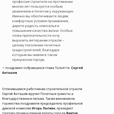
профессия строителя на протяжении
многих лет пользуется особым
уважением и почетом у окружающих.
Именно вы обеспечиваете людям
комфортные условия проживания,
дарите радость новоселья и
повышения качества жизни. Особые
слова признательности хочу
выразить ветеранам отрасли –
целому поколению почетных
градостроителей, благодаря
которым мы живем в таком
прекрасном городе,
— поздравил собравшихся глава Тольятти
Сергей
Анташев
.
Отличившимся работникам строительной отрасли
Сергей Анташев вручил Почетные грамоты и
благодарственные письма. Также виновников
торжества поздравили председатель профильной
думской комиссии
Игорь Лыткин
, президент
торгово-промышленной палаты города
Виктор