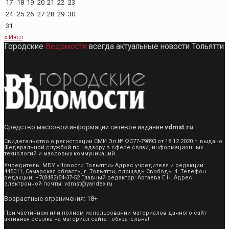
17
18
19
20
21
22
23
24
25
26
27
28
29
30
31
« Июл
Городские
Ведомости
всегда актуальные новости Тольятти
Средство массовой информации сетевое издание
vdmst.ru
Свидетельство о регистрации СМИ Эл № ФС77-79893 от 18.12.2020 г. выдано
Федеральной службой по надзору в сфере связи, информационных
технологий и массовых коммуникаций.
Учредитель: МБУ «Новости Тольятти» Адрес учредителя и редакции:
445011, Самарская область, г. Тольятти, площадь Свободы 4. Телефон
редакции: +7(8482)54-37-52 Главный редактор: Автаева Е.Н. Адрес
электронной почты: vdmst@yandex.ru
Возрастные ограничения: 18+
При частичном или полном использовании материалов данного сайт
активная ссылка на материал сайта - обязательна!