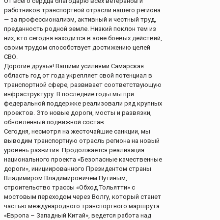
От всего сердца благодарю всех ветеранов и
работников транспортной отрасли нашего региона
— за профессионализм, активный и честный труд,
преданность родной земле. Низкий поклон тем из
них, кто сегодня находится в зоне боевых действий,
своим трудом способствует достижению целей
СВО.
Дорогие друзья! Вашими усилиями Самарская
область год от года укрепляет свой потенциал в
транспортной сфере, развивает соответствующую
инфраструктуру. В последние годы мы при
федеральной поддержке реализовали ряд крупных
проектов. Это новые дороги, мосты и развязки,
обновленный подвижной состав.
Сегодня, несмотря на жесточайшие санкции, мы
выводим транспортную отрасль региона на новый
уровень развития. Продолжается реализация
национального проекта «Безопасные качественные
дороги», инициированного Президентом страны
Владимиром Владимировичем Путиным,
строительство трассы «Обход Тольятти» с
мостовым переходом через Волгу, который станет
частью международного транспортного маршрута
«Европа – Западный Китай», ведется работа над