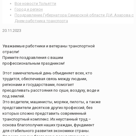
Все новости Тольятти
Город и регион
Поздравление Губернатора Самарской области Д.И. Азарова с
Днем работника транспорта
20.11.2023
Уважаемые работники и ветераны транспортной
отрасли!
Примите поздравления с вашим
профессиональным праздником!
Этот замечательный день объединяет всех, кто
трудится, обеспечивая связь между людьми,
регионами и государствами, помогает
преодолевать расстояния по суше, воздуху, воде и
под землей.
Это водители, машинисты, моряки, пилоты, а также
представители десятков других профессий, без
которых сложно представить современный
транспортный комплекс. Их неустанный труд –
основа благополучия наших граждан, фундамент
для стабильного развития экономики страны.