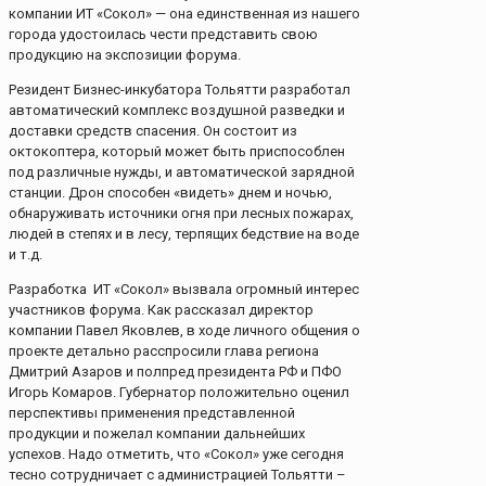
компании ИТ «Сокол» — она единственная из нашего
города удостоилась чести представить свою
продукцию на экспозиции форума.
Резидент Бизнес-инкубатора Тольятти разработал
автоматический комплекс воздушной разведки и
доставки средств спасения. Он состоит из
октокоптера, который может быть приспособлен
под различные нужды, и автоматической зарядной
станции. Дрон способен «видеть» днем и ночью,
обнаруживать источники огня при лесных пожарах,
людей в степях и в лесу, терпящих бедствие на воде
и т.д.
Разработка ИТ «Сокол» вызвала огромный интерес
участников форума. Как рассказал директор
компании Павел Яковлев, в ходе личного общения о
проекте детально расспросили глава региона
Дмитрий Азаров и полпред президента РФ и ПФО
Игорь Комаров. Губернатор положительно оценил
перспективы применения представленной
продукции и пожелал компании дальнейших
успехов. Надо отметить, что «Сокол» уже сегодня
тесно сотрудничает с администрацией Тольятти –