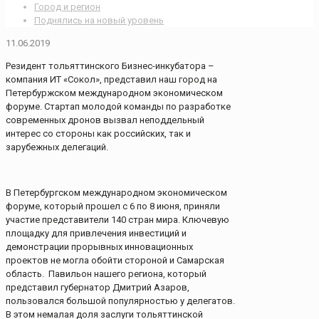
Город и регион
Поднялись на новый уровень
11.06.2019
Резидент тольяттинского Бизнес-инкубатора –
компания ИТ «Сокол», представил наш город на
Петербуржском международном экономическом
форуме. Стартап молодой команды по разработке
современных дронов вызвал неподдельный
интерес со стороны как российских, так и
зарубежных делегаций.
В Петербургском международном экономическом
форуме, который прошел с 6 по 8 июня, приняли
участие представители 140 стран мира. Ключевую
площадку для привлечения инвестиций и
демонстрации прорывных инновационных
проектов не могла обойти стороной и Самарская
область. Павильон нашего региона, который
представил губернатор Дмитрий Азаров,
пользовался большой популярностью у делегатов.
В этом немалая доля заслуги тольяттинской