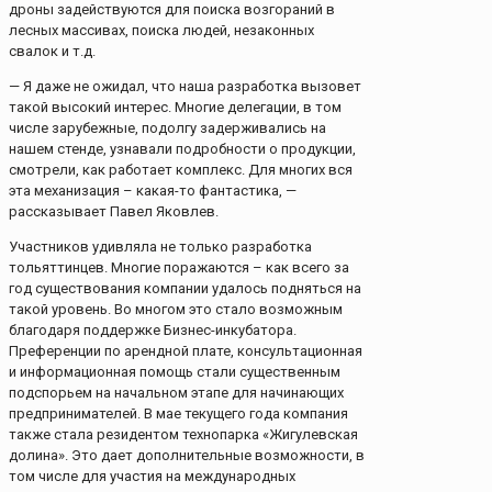
дроны задействуются для поиска возгораний в
лесных массивах, поиска людей, незаконных
свалок и т.д.
— Я даже не ожидал, что наша разработка вызовет
такой высокий интерес. Многие делегации, в том
числе зарубежные, подолгу задерживались на
нашем стенде, узнавали подробности о продукции,
смотрели, как работает комплекс. Для многих вся
эта механизация – какая-то фантастика, —
рассказывает Павел Яковлев.
Участников удивляла не только разработка
тольяттинцев. Многие поражаются – как всего за
год существования компании удалось подняться на
такой уровень. Во многом это стало возможным
благодаря поддержке Бизнес-инкубатора.
Преференции по арендной плате, консультационная
и информационная помощь стали существенным
подспорьем на начальном этапе для начинающих
предпринимателей. В мае текущего года компания
также стала резидентом технопарка «Жигулевская
долина». Это дает дополнительные возможности, в
том числе для участия на международных