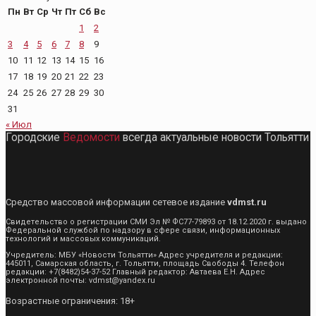
Пн
Вт
Ср
Чт
Пт
Сб
Вс
1
2
3
4
5
6
7
8
9
10
11
12
13
14
15
16
17
18
19
20
21
22
23
24
25
26
27
28
29
30
31
« Июл
Городские
Ведомости
всегда актуальные новости Тольятти
Средство массовой информации сетевое издание
vdmst.ru
Свидетельство о регистрации СМИ Эл № ФС77-79893 от 18.12.2020 г. выдано
Федеральной службой по надзору в сфере связи, информационных
технологий и массовых коммуникаций.
Учредитель: МБУ «Новости Тольятти» Адрес учредителя и редакции:
445011, Самарская область, г. Тольятти, площадь Свободы 4. Телефон
редакции: +7(8482)54-37-52 Главный редактор: Автаева Е.Н. Адрес
электронной почты: vdmst@yandex.ru
Возрастные ограничения: 18+