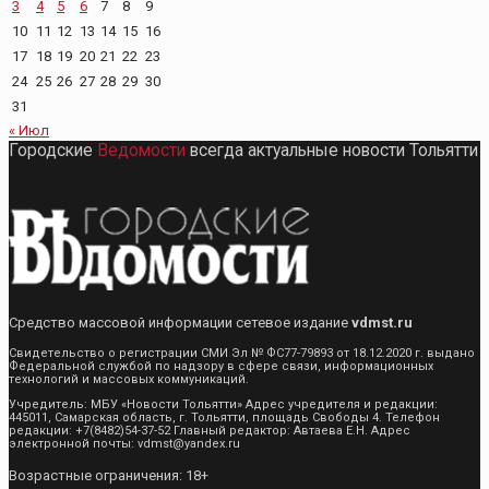
3
4
5
6
7
8
9
10
11
12
13
14
15
16
17
18
19
20
21
22
23
24
25
26
27
28
29
30
31
« Июл
Городские
Ведомости
всегда актуальные новости Тольятти
Средство массовой информации сетевое издание
vdmst.ru
Свидетельство о регистрации СМИ Эл № ФС77-79893 от 18.12.2020 г. выдано
Федеральной службой по надзору в сфере связи, информационных
технологий и массовых коммуникаций.
Учредитель: МБУ «Новости Тольятти» Адрес учредителя и редакции:
445011, Самарская область, г. Тольятти, площадь Свободы 4. Телефон
редакции: +7(8482)54-37-52 Главный редактор: Автаева Е.Н. Адрес
электронной почты: vdmst@yandex.ru
Возрастные ограничения: 18+