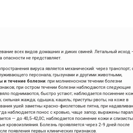
вание всех видов домашних и диких свиней. Летальный исход 
а опасности не представляет.
ространения вируса является механический: через транспорт; 
луживающего персонала; грызунами и другими животными,
 и течение болезни
: при молниеносном течении болезни
ризнаков; при остром течении болезни наблюдаются следующие
вяло поднимаются, быстро устают; наблюдается посинение ко
з; сильная жажда; одышка; кашель; приступы рвоты; на коже в
нования ушей заметны красно-фиолетовые пятна, при надавлива
огда наблюдается понос с кровью, чаще запор; выражены пара
ается — до 40,5-42,0С; наблюдается посинение кожи и слизисты
тые кровоизлияния. Болезнь проявляется через 2-9 дней после
сле появления первых клинических признаков.