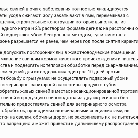
овье свиней в очаге заболевания полностью ликвидируется
меты ухода сжигают, золу закапывают в ямы, перемешивая с
щения, строительные конструкции которых выполнены из
едкого натра и 2% раствором формальдегида; на расстоянии о
ней подвергают убою бескровным методом, туши животных
оне разрешается не ранее, чем через год после снятия каранти
е допускать посторонних лиц в животноводческие помещения;
армливание свиньям кормов животного происхождения и пищев
ства и подвергать их тепловой обработке перед скармливание
 помещений для их содержания один раз 10 дней против
ти борьбу с грызунами; не осуществлять подворный убой и
 ветеринарно-санитарной экспертизы продуктов убоя
обретать живых свиней в местах несанкционированной торговл
 свиней и продукцию свиноводства из других регионов без
ательно предоставлять свиней для ветеринарного осмотра,
их обработок, проводимых ветеринарными специалистами; не
ки на свалки, обочины дорог, не захоранивать их; не пытаться
это запрещено и может привести к дальнейшему распростране