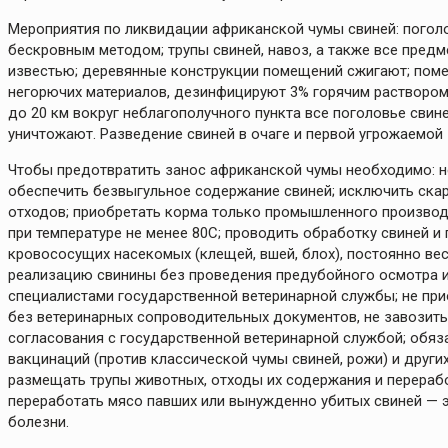
Мероприятия по ликвидации африканской чумы свиней: погол
бескровным методом; трупы свиней, навоз, а также все пред
известью; деревянные конструкции помещений сжигают; поме
негорючих материалов, дезинфицируют 3% горячим раствором 
до 20 км вокруг неблагополучного пункта все поголовье сви
уничтожают. Разведение свиней в очаге и первой угрожаемой з
Чтобы предотвратить занос африканской чумы необходимо: н
обеспечить безвыгульное содержание свиней; исключить ск
отходов; приобретать корма только промышленного производ
при температуре не менее 80С; проводить обработку свиней и
кровососущих насекомых (клещей, вшей, блох), постоянно вес
реализацию свинины без проведения предубойного осмотра и
специалистами государственной ветеринарной службы; не при
без ветеринарных сопроводительных документов, не завозить
согласования с государственной ветеринарной службой; обяз
вакцинаций (против классической чумы свиней, рожи) и друг
размещать трупы животных, отходы их содержания и переработ
переработать мясо павших или вынужденно убитых свиней — 
болезни.