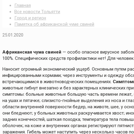
Главная
Все новости Тольятти
Город и регион
Памятка об африканской чуме свиней
25.01.2020
Африканская чума свиней
— особо опасное вирусное заболе
100%. Специфических средств профилактики нет! Для человек
Наносит огромный экономический ущерб. Основным путем расп
инфицированными кормами; через инструменты и одежду обс
встречающимися в животноводческих помещениях.
Симптомы
животные гибнут внезапно и без характерных клинических п
симптомы: больные животные большую часть времени лежат, 
на ушах и пятачке; слизисто-гнойные выделения из носа и гла
области внутренней поверхности бедер, на животе, шее, у ос
они бледнеют; у больных животных раскручивается хвост; ин
задних конечностей, шаткая походка; температура тела повыш
оболочек; на коже и внутренних органах регистрируют пятнис
заражения. Гибель может наступить через несколько часов по