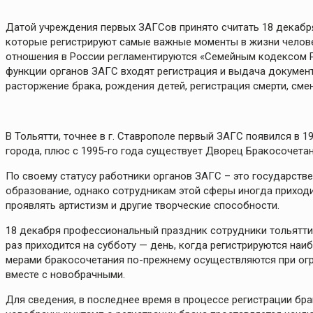
Датой учреждения первых ЗАГСов принято считать 18 декабря
которые регистрируют самые важные моменты в жизни челове
отношения в России регламентируются «Семейным кодексом Р
функции органов ЗАГС входят регистрация и выдача документ
расторжение брака, рождения детей, регистрация смерти, сме
В Тольятти, точнее в г. Ставрополе первый ЗАГС появился в 
города, плюс с 1995-го года существует Дворец Бракосочетан
По своему статусу работники органов ЗАГС – это государст
образование, однако сотрудникам этой сферы иногда приходит
проявлять артистизм и другие творческие способности.
18 декабря профессиональный праздник сотрудники тольяттин
раз приходится на субботу — день, когда регистрируются наи
мерами бракосочетания по-прежнему осуществляются при огр
вместе с новобрачными.
Для сведения, в последнее время в процессе регистрации бра