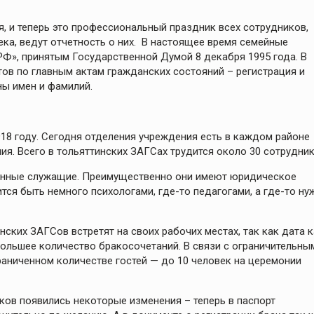
, и теперь это профессиональный праздник всех сотрудников,
ка, ведут отчетность о них. В настоящее время семейные
Ф», принятым Государственной Думой 8 декабря 1995 года. В
ов по главным актам гражданских состояний – регистрация и
ны имен и фамилий.
1918 году. Сегодня отделения учреждения есть в каждом районе
ия. Всего в тольяттинских ЗАГСах трудится около 30 сотрудник
венные служащие. Преимущественно они имеют юридическое
ся быть немного психологами, где-то педагогами, а где-то ну
ских ЗАГСов встретят на своих рабочих местах, так как дата к
большее количество бракосочетаний. В связи с ограничительны
аниченном количестве гостей — до 10 человек на церемонии
ков появились некоторые изменения – теперь в паспорт