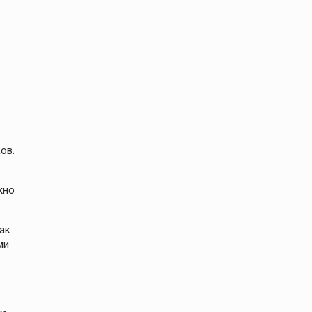
ов.
жно
ак
ми