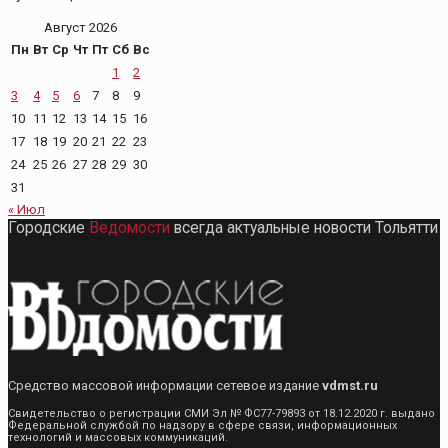
Август 2026
Пн
Вт
Ср
Чт
Пт
Сб
Вс
1
2
3
4
5
6
7
8
9
10
11
12
13
14
15
16
17
18
19
20
21
22
23
24
25
26
27
28
29
30
31
« Июл
Городские
Ведомости
всегда актуальные новости Тольятти
Средство массовой информации сетевое издание
vdmst.ru
Свидетельство о регистрации СМИ Эл № ФС77-79893 от 18.12.2020 г. выдано
Федеральной службой по надзору в сфере связи, информационных
технологий и массовых коммуникаций.