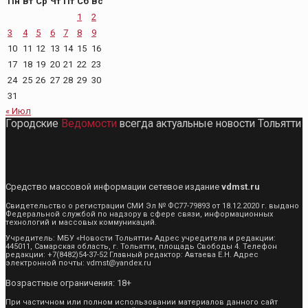
Пн
Вт
Ср
Чт
Пт
Сб
Вс
1
2
3
4
5
6
7
8
9
10
11
12
13
14
15
16
17
18
19
20
21
22
23
24
25
26
27
28
29
30
31
« Июл
Городские
Ведомости
всегда актуальные новости Тольятти
Средство массовой информации сетевое издание
vdmst.ru
Свидетельство о регистрации СМИ Эл № ФС77-79893 от 18.12.2020 г. выдано
Федеральной службой по надзору в сфере связи, информационных
технологий и массовых коммуникаций.
Учредитель: МБУ «Новости Тольятти» Адрес учредителя и редакции:
445011, Самарская область, г. Тольятти, площадь Свободы 4. Телефон
редакции: +7(8482)54-37-52 Главный редактор: Автаева Е.Н. Адрес
электронной почты: vdmst@yandex.ru
Возрастные ограничения: 18+
При частичном или полном использовании материалов данного сайт