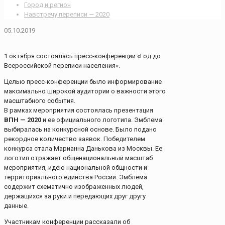
Город и регион
Навстречу переписи — 2020
05.10.2019
1 октября состоялась пресс-конференции «Год до
Всероссийской переписи населения».
Целью пресс-конференции было информирование
максимально широкой аудитории о важности этого
масштабного события.
В рамках мероприятия состоялась презентация
ВПН — 2020
и ее официального логотипа. Эмблема
выбиралась на конкурсной основе. Было подано
рекордное количество заявок. Победителем
конкурса стала Марианна Данькова из Москвы. Ее
логотип отражает общенациональный масштаб
мероприятия, идею национальной общности и
территориального единства России. Эмблема
содержит схематично изображенных людей,
держащихся за руки и передающих друг другу
данные.
Участникам конференции рассказали об