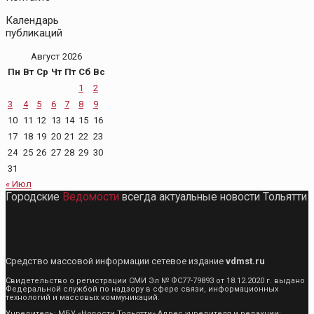
Календарь
публикаций
Август 2026
Пн
Вт
Ср
Чт
Пт
Сб
Вс
1
2
3
4
5
6
7
8
9
10
11
12
13
14
15
16
17
18
19
20
21
22
23
24
25
26
27
28
29
30
31
« Июл
Городские
Ведомости
всегда актуальные новости Тольятти
Средство массовой информации сетевое издание
vdmst.ru
Свидетельство о регистрации СМИ Эл № ФС77-79893 от 18.12.2020 г. выдано
Федеральной службой по надзору в сфере связи, информационных
технологий и массовых коммуникаций.
Учредитель: МБУ «Новости Тольятти» Адрес учредителя и редакции: