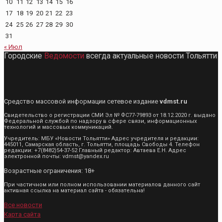
10
11
12
13
14
15
16
17
18
19
20
21
22
23
24
25
26
27
28
29
30
31
« Июл
Городские
Ведомости
всегда актуальные новости Тольятти
Средство массовой информации сетевое издание
vdmst.ru
Свидетельство о регистрации СМИ Эл № ФС77-79893 от 18.12.2020 г. выдано
Федеральной службой по надзору в сфере связи, информационных
технологий и массовых коммуникаций.
Учредитель: МБУ «Новости Тольятти» Адрес учредителя и редакции:
445011, Самарская область, г. Тольятти, площадь Свободы 4. Телефон
редакции: +7(8482)54-37-52 Главный редактор: Автаева Е.Н. Адрес
электронной почты: vdmst@yandex.ru
Возрастные ограничения: 18+
При частичном или полном использовании материалов данного сайт
активная ссылка на материал сайта - обязательна!
Все новости
Карта сайта