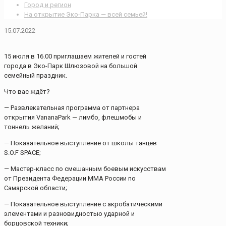
Город и регион
На открытие Эко-Парка — всей семьей!
15.07.2022
15 июля в 16.00 приглашаем жителей и гостей
города в Эко-Парк Шлюзовой на большой
семейный праздник.
Что вас ждёт?
— Развлекательная программа от партнера
открытия VananaPark — лимбо, флешмобы и
тоннель желаний;
— Показательное выступление от школы танцев
S.O.F SPACE;
— Мастер-класс по смешанным боевым искусствам
от Президента Федерации ММА России по
Самарской области;
— Показательное выступление с акробатическими
элементами и разновидностью ударной и
борцовской техники;