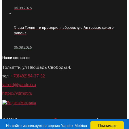
06.08.2026
Глава Тольятти проверил набережную Автозаводского
района
06.08.2026
Наши контакты
Тольятти, ул.Площадь Свободы,4,
тел:
+7(8482)54-37-32
vdmst@yandex.ru
https://vdmst.ru
© 2024 Все права защищены.
Городские ведомости
- Новости
Тольятти. При использовании материалов, активная ссылка на сайт
На сайте используется сервис Yandex.Metrica.
Принимаю