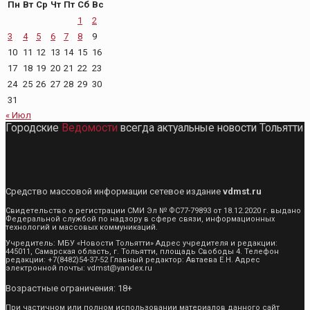
Пн
Вт
Ср
Чт
Пт
Сб
Вс
1
2
3
4
5
6
7
8
9
10
11
12
13
14
15
16
17
18
19
20
21
22
23
24
25
26
27
28
29
30
31
« Июл
Городские
Ведомости
всегда актуальные новости Тольятти
Средство массовой информации сетевое издание
vdmst.ru
Свидетельство о регистрации СМИ Эл № ФС77-79893 от 18.12.2020 г. выдано
Федеральной службой по надзору в сфере связи, информационных
технологий и массовых коммуникаций.
Учредитель: МБУ «Новости Тольятти» Адрес учредителя и редакции:
445011, Самарская область, г. Тольятти, площадь Свободы 4. Телефон
редакции: +7(8482)54-37-52 Главный редактор: Автаева Е.Н. Адрес
электронной почты: vdmst@yandex.ru
Возрастные ограничения: 18+
При частичном или полном использовании материалов данного сайт