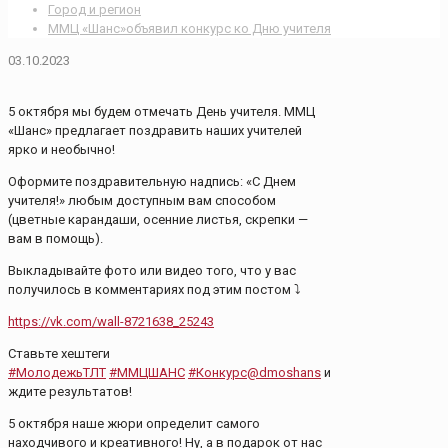
Город и регион
ММЦ «Шанс»объявил конкурс ко Дню учителя
03.10.2023
5 октября мы будем отмечать День учителя. ММЦ
«Шанс» предлагает поздравить наших учителей
ярко и необычно!
Оформите поздравительную надпись: «С Днем
учителя!» любым доступным вам способом
(цветные карандаши, осенние листья, скрепки —
вам в помощь).
Выкладывайте фото или видео того, что у вас
получилось в комментариях под этим постом ⤵
https://vk.com/wall-8721638_25243
Ставьте хештеги
#МолодежьТЛТ
#ММЦШАНС
#Конкурс@dmoshans
и
ждите результатов!
5 октября наше жюри определит самого
находчивого и креативного! Ну, а в подарок от нас