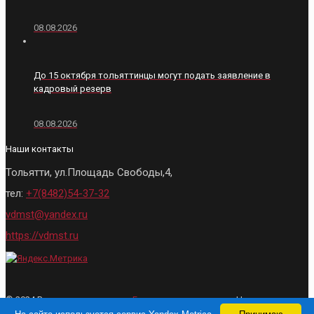
08.08.2026
До 15 октября тольяттинцы могут подать заявление в
кадровый резерв
08.08.2026
Наши контакты
Тольятти, ул.Площадь Свободы,4,
тел:
+7(8482)54-37-32
vdmst@yandex.ru
https://vdmst.ru
© 2024 Все права защищены.
Городские ведомости
- Новости
Тольятти. При использовании материалов, активная ссылка на сайт