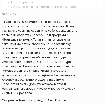
Город и регион
Лучшие спектакли России в театре «Колесо»
03.06.2019
11 июня в 19.00 драматический театр «Колесо»
торжественно закроет театральный сезон. В Год
театра это событие соединит в себе завершение не
только 31 оборота «Колеса», но и программы
«Большие гастроли». Тольяттинцы впервые на
закрытии увидят на своей сцене не постановку
родного театра, а спектакль из другого региона.
Комедию «Вишневый сад» по пьесе А.П. Чехова
представит Кировский областной театр драмы.
Именно она и подведет итог гастрольного тура
трех театров Приволжского федерального округа:
государственного академического русского
драматического театра республики Башкортостан,
Кировского областного ордена Трудового
Красного Знамени драматического театра и
муниципального драматического театра «Колесо»
имени Г.Б. Дроздова.
Гастроли в Тольятти пройдут с 5 по 11 июня.