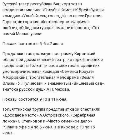
Русский театр республики Башкортостан
представит мюзикл «Голубая Камея» К.Брейтбурга и
комедию «Улыбайтесь, господа!» по пьесе Григория
Горина, автора кинобестселлеров «Формула
любви», «О бедном гусаре замолвите слово», «Тот
самый Мюнхгаузен».
Показы состоятся 5, 6 и 7 июня.
Продолжит гастрольную программу Кировский
областной драматический театр, который впервые
представит в Тольятти свои спектакли, среди них
умопомрачительная комедия «Семейка Краузе»
А.Коровкина, трогательная мелодрама «Земля
Эльзы» Я. Пулинович и знаменитый «Вишневый сад»
знатока русской души А.П. Чехова.
Показы состоятся 9,10 и 11 июня.
Тольяттинская труппа представит свои спектакли
«Доходное место» А.Островского, «Серебряная
ложка» О.Степновой и «Чисто семейное дело»
Р.Куни в Уфе с 4 по 6 июня, а в Кирове с 13 по 15
июня.