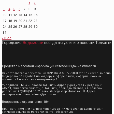
1
2
3
4
5
6
7
8
9
10
11
12
13
14
15
16
17
18
19
20
21
22
23
24
25
26
27
28
29
30
31
« Июл
Городские
Ведомости
всегда актуальные новости Тольятти
Средство массовой информации сетевое издание
vdmst.ru
Свидетельство о регистрации СМИ Эл № ФС77-79893 от 18.12.2020 г. выдано
Федеральной службой по надзору в сфере связи, информационных
технологий и массовых коммуникаций.
Учредитель: МБУ «Новости Тольятти» Адрес учредителя и редакции:
445011, Самарская область, г. Тольятти, площадь Свободы 4. Телефон
редакции: +7(8482)54-37-52 Главный редактор: Автаева Е.Н. Адрес
электронной почты: vdmst@yandex.ru
Возрастные ограничения: 18+
При частичном или полном использовании материалов данного сайт
активная ссылка на материал сайта - обязательна!