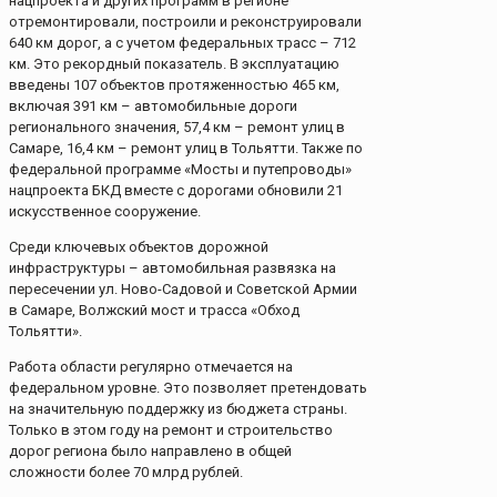
нацпроекта и других программ в регионе
отремонтировали, построили и реконструировали
640 км дорог, а с учетом федеральных трасс – 712
км. Это рекордный показатель. В эксплуатацию
введены 107 объектов протяженностью 465 км,
включая 391 км – автомобильные дороги
регионального значения, 57,4 км – ремонт улиц в
Самаре, 16,4 км – ремонт улиц в Тольятти. Также по
федеральной программе «Мосты и путепроводы»
нацпроекта БКД вместе с дорогами обновили 21
искусственное сооружение.
Среди ключевых объектов дорожной
инфраструктуры – автомобильная развязка на
пересечении ул. Ново-Садовой и Советской Армии
в Самаре, Волжский мост и трасса «Обход
Тольятти».
Работа области регулярно отмечается на
федеральном уровне. Это позволяет претендовать
на значительную поддержку из бюджета страны.
Только в этом году на ремонт и строительство
дорог региона было направлено в общей
сложности более 70 млрд рублей.