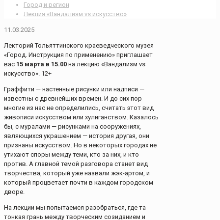
Город и регион
Лекция «Вандализм vs искусство»
11.03.2025
Лекторий Тольяттинского краеведческого музея
«Город. Инструкция по применению» приглашает
вас
15 марта в 15.00
на лекцию «Вандализм vs
искусство». 12+
Граффити — настенные рисунки или надписи —
известны с древнейших времен. И до сих пор
многие из нас не определились, считать этот вид
живописи искусством или хулиганством. Казалось
бы, с муралами — рисунками на сооружениях,
являющихся украшением — история другая, они
признаны искусством. Но в некоторых городах не
утихают споры между теми, кто за них, и кто
против. А главной темой разговора станет вид
творчества, который уже назвали жэк-артом, и
который процветает почти в каждом городском
дворе.
На лекции мы попытаемся разобраться, где та
тонкая грань между творческим созиданием и