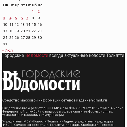
Пн
Вт
Ср
Чт
Пт
Сб
Вс
1
2
3
4
5
6
7
8
9
10
11
12
13
14
15
16
17
18
19
20
21
22
23
24
25
26
27
28
29
30
31
« Июл
Городские
Ведомости
всегда актуальные новости Тольятти
Средство массовой информации сетевое издание
vdmst.ru
Свидетельство о регистрации СМИ Эл № ФС77-79893 от 18.12.2020 г. выдано
Федеральной службой по надзору в сфере связи, информационных
технологий и массовых коммуникаций.
Учредитель: МБУ «Новости Тольятти» Адрес учредителя и редакции:
445011, Самарская область, г. Тольятти, площадь Свободы 4. Телефон