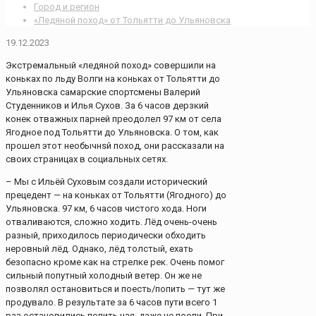
Город и регион
«Ледяной поход» от Тольятти до Ульяновска
19.12.2023
Экстремальный «ледяной поход» совершили на
коньках по льду Волги на коньках от Тольятти до
Ульяновска самарские спортсмены Валерий
Студенников и Илья Сухов. За 6 часов дерзкий
конек отважных парней преодолел 97 км от села
Ягодное под Тольятти до Ульяновска. О том, как
прошел этот необычнsй поход, они рассказали на
своих страницах в социальных сетях.
– Мы с Ильёй Суховым создали исторический
прецедент — на коньках от Тольятти (Ягодного) до
Ульяновска. 97 км, 6 часов чистого хода. Ноги
отваливаются, сложно ходить. Лёд очень-очень
разный, приходилось периодически обходить
неровный лёд. Однако, лёд толстый, ехать
безопасно кроме как на стрелке рек. Очень помог
сильный попутный холодный ветер. Он же не
позволял остановиться и поесть/попить — тут же
продувало. В результате за 6 часов пути всего 1
раз остановились попить чая, даже не поели. При