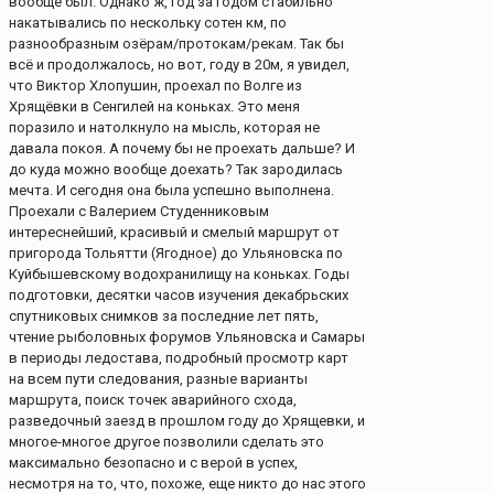
вообще был. Однако ж, год за годом стабильно
накатывались по нескольку сотен км, по
разнообразным озёрам/протокам/рекам. Так бы
всё и продолжалось, но вот, году в 20м, я увидел,
что Виктор Хлопушин, проехал по Волге из
Хрящёвки в Сенгилей на коньках. Это меня
поразило и натолкнуло на мысль, которая не
давала покоя. А почему бы не проехать дальше? И
до куда можно вообще доехать? Так зародилась
мечта. И сегодня она была успешно выполнена.
Проехали с Валерием Студенниковым
интереснейший, красивый и смелый маршрут от
пригорода Тольятти (Ягодное) до Ульяновска по
Куйбышевскому водохранилищу на коньках. Годы
подготовки, десятки часов изучения декабрьских
спутниковых снимков за последние лет пять,
чтение рыболовных форумов Ульяновска и Самары
в периоды ледостава, подробный просмотр карт
на всем пути следования, разные варианты
маршрута, поиск точек аварийного схода,
разведочный заезд в прошлом году до Хрящевки, и
многое-многое другое позволили сделать это
максимально безопасно и с верой в успех,
несмотря на то, что, похоже, еще никто до нас этого