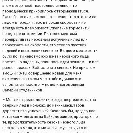
этом ветер несёт настолько сильно, что
периодически приходилось оттормаживаться.
Ехать было очень страшно — непонятно что там со
льдом впереди, плюс высокая скорость и не
всегда есть возможность/желание тормозить
перед препятствиями. Пытался местами
перепрыгивать неровный вспученный лёд или
переезжать на скорости, это стоило жёстких
падений и нескольких синяков. В одном месте ехать
было почти невозможно из-за неровного льда,
постоянно падаешь, пришлось идти пешком — и всё
равно падаешь. Всё колени в синяках. Но при этом
эмоции 10/10, совершенно новый для меня
экспериенс в таком масштабе и думаю это
запомнится надолго, – поделился эмоциями
Валерий Студенников.
– Мог ли я предположить, когда впервые встал на
озёрный лёд в коньках, до каких масштабов
дорастёт это увлечение? Казалось бы, ну где у нас
кататься – мы ж не на Байкале живём, просторы не
те, продолжительность сезона чёрного льда
настолько мала, что можно и не узнать, что он