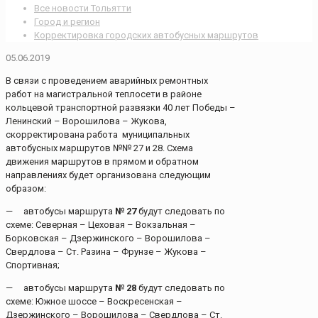
Все новости Тольятти
Город и регион
Корректировка городских автобусных маршрутов
05.06.2019
В связи с проведением аварийных ремонтных
работ на магистральной теплосети в районе
кольцевой транспортной развязки 40 лет Победы –
Ленинский – Ворошилова – Жукова,
скорректирована работа муниципальных
автобусных маршрутов №№ 27 и 28. Схема
движения маршрутов в прямом и обратном
направлениях будет организована следующим
образом:
— автобусы маршрута
№ 27
будут следовать по
схеме: Северная – Цеховая – Вокзальная –
Борковская – Дзержинского – Ворошилова –
Свердлова – Ст. Разина – Фрунзе – Жукова –
Спортивная;
— автобусы маршрута
№ 28
будут следовать по
схеме: Южное шоссе – Воскресенская –
Дзержинского – Ворошилова – Свердлова – Ст.