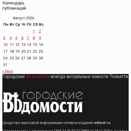
Календарь
публикаций
Август 2026
Пн
Вт
Ср
Чт
Пт
Сб
Вс
1
2
3
4
5
6
7
8
9
10
11
12
13
14
15
16
17
18
19
20
21
22
23
24
25
26
27
28
29
30
31
« Июл
Городские
Ведомости
всегда актуальные новости Тольятти
Средство массовой информации сетевое издание
vdmst.ru
Свидетельство о регистрации СМИ Эл № ФС77-79893 от 18.12.2020 г. выдано