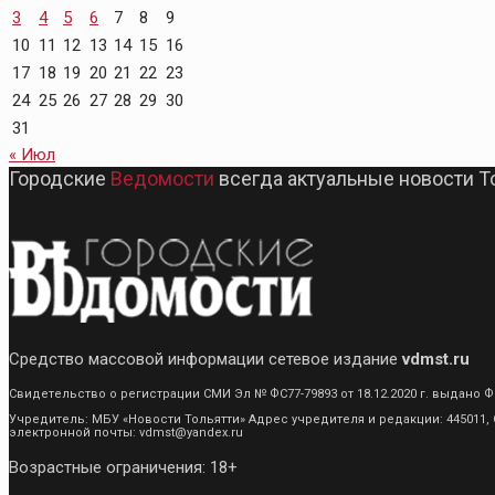
3
4
5
6
7
8
9
10
11
12
13
14
15
16
17
18
19
20
21
22
23
24
25
26
27
28
29
30
31
« Июл
Городские
Ведомости
всегда актуальные новости Т
Средство массовой информации сетевое издание
vdmst.ru
Свидетельство о регистрации СМИ Эл № ФС77-79893 от 18.12.2020 г. выдан
Учредитель: МБУ «Новости Тольятти» Адрес учредителя и редакции: 445011, С
электронной почты: vdmst@yandex.ru
Возрастные ограничения: 18+