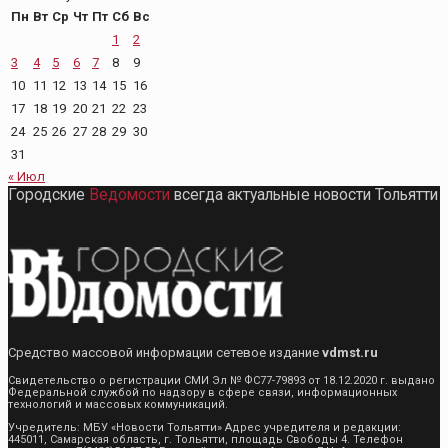
Пн
Вт
Ср
Чт
Пт
Сб
Вс
1
2
3
4
5
6
7
8
9
10
11
12
13
14
15
16
17
18
19
20
21
22
23
24
25
26
27
28
29
30
31
« Июл
Городские
Ведомости
всегда актуальные новости Тольятти
Средство массовой информации сетевое издание
vdmst.ru
Свидетельство о регистрации СМИ Эл № ФС77-79893 от 18.12.2020 г. выдано
Федеральной службой по надзору в сфере связи, информационных
технологий и массовых коммуникаций.
Учредитель: МБУ «Новости Тольятти» Адрес учредителя и редакции:
445011, Самарская область, г. Тольятти, площадь Свободы 4. Телефон