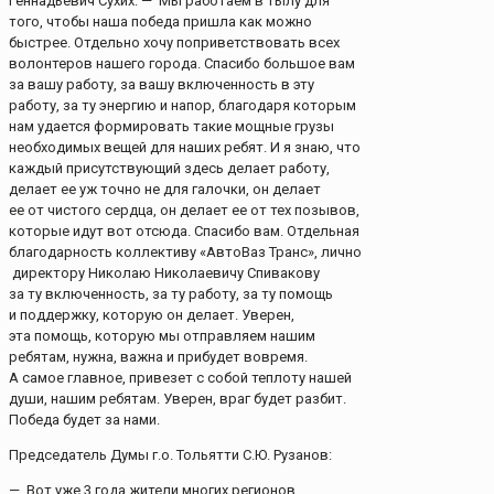
Геннадьевич Сухих. — Мы работаем в тылу для
того, чтобы наша победа пришла как можно
быстрее. Отдельно хочу поприветствовать всех
волонтеров нашего города. Спасибо большое вам
за вашу работу, за вашу включенность в эту
работу, за ту энергию и напор, благодаря которым
нам удается формировать такие мощные грузы
необходимых вещей для наших ребят. И я знаю, что
каждый присутствующий здесь делает работу,
делает ее уж точно не для галочки, он делает
ее от чистого сердца, он делает ее от тех позывов,
которые идут вот отсюда. Спасибо вам. Отдельная
благодарность коллективу «АвтоВаз Транс», лично
директору Николаю Николаевичу Спивакову
за ту включенность, за ту работу, за ту помощь
и поддержку, которую он делает. Уверен,
эта помощь, которую мы отправляем нашим
ребятам, нужна, важна и прибудет вовремя.
А самое главное, привезет с собой теплоту нашей
души, нашим ребятам. Уверен, враг будет разбит.
Победа будет за нами.
Председатель Думы г.о. Тольятти С.Ю. Рузанов:
— Вот уже 3 года жители многих регионов