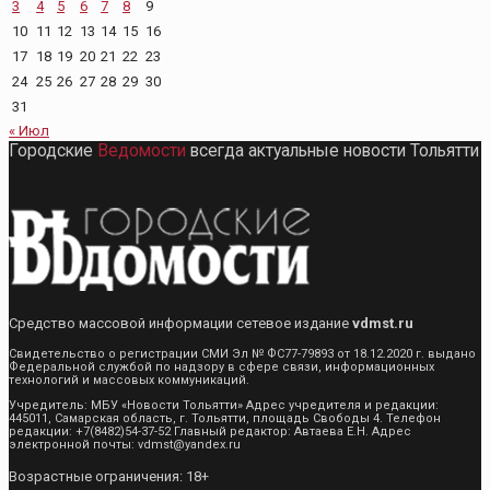
3
4
5
6
7
8
9
10
11
12
13
14
15
16
17
18
19
20
21
22
23
24
25
26
27
28
29
30
31
« Июл
Городские
Ведомости
всегда актуальные новости Тольятти
Средство массовой информации сетевое издание
vdmst.ru
Свидетельство о регистрации СМИ Эл № ФС77-79893 от 18.12.2020 г. выдано
Федеральной службой по надзору в сфере связи, информационных
технологий и массовых коммуникаций.
Учредитель: МБУ «Новости Тольятти» Адрес учредителя и редакции:
445011, Самарская область, г. Тольятти, площадь Свободы 4. Телефон
редакции: +7(8482)54-37-52 Главный редактор: Автаева Е.Н. Адрес
электронной почты: vdmst@yandex.ru
Возрастные ограничения: 18+