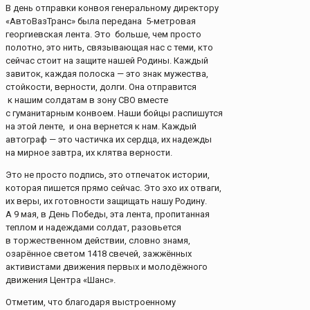
В день отправки конвоя генеральному директору
«АвтоВазТранс» была передана 5-метровая
георгиевская лента. Это больше, чем просто
полотно, это нить, связывающая нас с теми, кто
сейчас стоит на защите нашей Родины. Каждый
завиток, каждая полоска — это знак мужества,
стойкости, верности, долги. Она отправится
к нашим солдатам в зону СВО вместе
с гуманитарным конвоем. Наши бойцы распишутся
на этой ленте, и она вернется к нам. Каждый
автограф — это частичка их сердца, их надежды
на мирное завтра, их клятва верности.
Это не просто подпись, это отпечаток истории,
которая пишется прямо сейчас. Это эхо их отваги,
их веры, их готовности защищать нашу Родину.
А 9 мая, в День Победы, эта лента, пропитанная
теплом и надеждами солдат, разовьется
в торжественном действии, словно знамя,
озарённое светом 1418 свечей, зажжённых
активистами движения первых и молодёжного
движения Центра «Шанс».
Отметим, что благодаря выстроенному