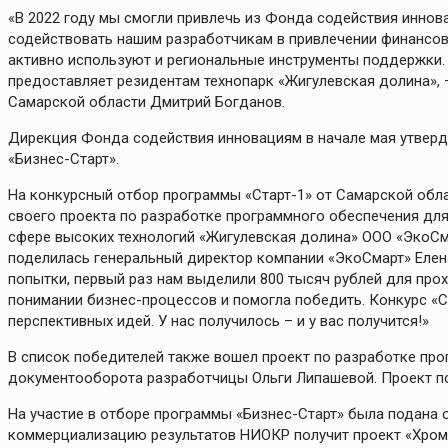
«В 2022 году мы смогли привлечь из Фонда содействия иннов
содействовать нашим разработчикам в привлечении финансов
активно используют и региональные инструменты поддержки. Э
предоставляет резидентам технопарк «Жигулевская долина», 
Самарской области Дмитрий Богданов.
Дирекция Фонда содействия инновациям в начале мая утверди
«Бизнес-Старт».
На конкурсный отбор программы «Старт-1» от Самарской облас
своего проекта по разработке программного обеспечения для
сфере высоких технологий «Жигулевская долина» ООО «ЭкоСма
поделилась генеральный директор компании «ЭкоСмарт» Елена
попытки, первый раз нам выделили 800 тысяч рублей для про
понимании бизнес-процессов и помогла победить. Конкурс «
перспективных идей. У нас получилось – и у вас получится!»
В список победителей также вошел проект по разработке пр
документооборота разработчицы Ольги Липашевой. Проект по
На участие в отборе программы «Бизнес-Старт» была подана о
коммерциализацию результатов НИОКР получит проект «Хром