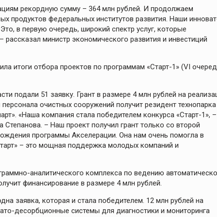
ациям рекордную сумму – 364 млн рублей. И продолжаем
ых продуктов федеральных институтов развития. Наши иннова
то, в первую очередь, широкий спектр услуг, которые
— рассказал министр экономического развития и инвестиций
ла итоги отбора проектов по программам «Старт-1» (VI очеред
ти подали 51 заявку. Грант в размере 4 млн рублей на реализ
 персонала очистных сооружений получит резидент технопарка
рт». «Наша компания стала победителем конкурса «Старт-1», –
 Степанова. – Наш проект получил грант только со второй
хождения программы Акселерации. Она нам очень помогла в
Старт» – это мощная поддержка молодых компаний и
ограммно-аналитического комплекса по ведению автоматическ
лучит финансирование в размере 4 млн рублей.
дна заявка, которая и стала победителем. 12 млн рублей на
ато-десорбционные системы для диагностики и мониторинга