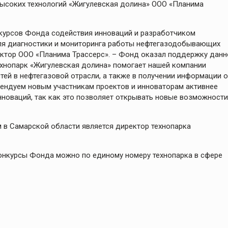
высоких технологий «Жигулевская долина» ООО «Планима
курсов Фонда содействия инноваций и разработчиком
ля диагностики и мониторинга работы нефтегазодобывающих
ектор ООО «Планима Трассерс». – Фонд оказал поддержку данн
 Технопарк «Жигулевская долина» помогает нашей компании
ей в нефтегазовой отрасли, а также в получении информации о
мендуем новым участникам проектов и инноваторам активнее
нноваций, так как это позволяет открывать новые возможности
в Самарской области является директор технопарка
конкурсы Фонда можно по единому номеру технопарка в сфере