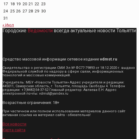
17
18
19
20
21
22
23
24
25
26
27
28
29
30
31
« Июл
Городские
Ведомости
всегда актуальные новости Тольятти
Средство массовой информации сетевое издание
vdmst.ru
Свидетельство о регистрации СМИ Эл № ФС77-79893 от 18.12.2020 г. выдано
Федеральной службой по надзору в сфере связи, информационных
технологий и массовых коммуникаций.
Учредитель: МБУ «Новости Тольятти» Адрес учредителя и редакции:
445011, Самарская область, г. Тольятти, площадь Свободы 4. Телефон
редакции: +7(8482)54-37-52 Главный редактор: Автаева Е.Н. Адрес
электронной почты: vdmst@yandex.ru
Возрастные ограничения: 18+
При частичном или полном использовании материалов данного сайт
активная ссылка на материал сайта - обязательна!
Все новости
Карта сайта