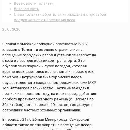
Все новости Тольятти
Безопасность
Глава Тольятти обратился к гражданам с просьбой
воздержаться от посещения леса
25.05.2026
В связи с высокой пожарной опасностью IV и V
классов в Тольятти введено ограничение на
посещение городских лесов и установлен запрет на
въезд в леса для всех видов транспорта. Это
обусловлено жаркой и сухой погодой, которая
кратно повышает риск возникновения природных
пожаров. Патрулирование городских лесов
осуществляется в ежедневном режиме силами МКУ
Тольяттинское лесничество. Также на въездах в
лес, как и в прошлом году, на весь период действия
особого противопожарного режима (с 1 апреля по
30 октября) организовано 10 постов, где дежурят
сотрудники частных охранных организаций.
В период с 21 по 26 мая Минприроды Самарской
области также ввело запрет на посещение лесов