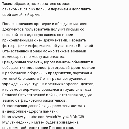
Таким образом, пользователь сможет
ознакомиться с их полным перечнем и дополнить
свой семейный архив.
После окончания проверки и объединения всех
документов пользователь получит письмо со
ссылкой на сведенную запись со всеми
прикрепленными к ней документами. Передать
фотографии и информацию об участниках Великой
Отечественной войны можно также в военный
комиссариат по месту жительства.
Грандиозный проект «Дорога памяти» объединит в
себе десятки миллионов фотографий фронтовиков
и работников оборонных предприятий, партизан и
жителей блокадного Ленинграда, сотрудников
учреждений культуры и военных корреспондентов,
кто самоотверженно сражался и трудился в годы
Великой Отечественной войны, отстаивая родную
землю от фашистских захватчиков.
О проведении данной акции рассказывается в
видеоролике «Дорога памяти»:
https://www.youtube.com/watch?v=yoU8tDhfCl8 .
Мультимедийный музей будет возведен на
прихрамовой территории Главного храма