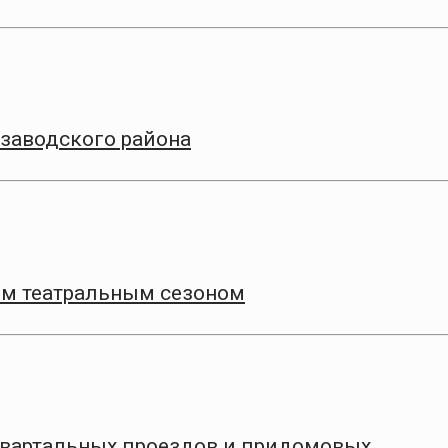
заводского района
9‑м театральным сезоном
квартальных проездов и придомовых