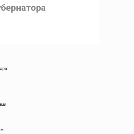
убернатора
тора
ыми
ым