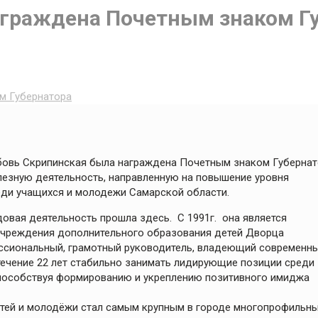
граждена Почетным знаком Г
м Губернатора
бовь Скрипинская была награждена Почетным знаком Губерна
езную деятельность, направленную на повышение уровня
еди учащихся и молодежи Самарской области.
довая деятельность прошла здесь. С 1991г. она является
чреждения дополнительного образования детей Дворца
ессиональный, грамотный руководитель, владеющий современн
течение 22 лет стабильно занимать лидирующие позиции среди
способствуя формированию и укреплению позитивного имиджа
етей и молодёжи стал самым крупным в городе многопрофильн