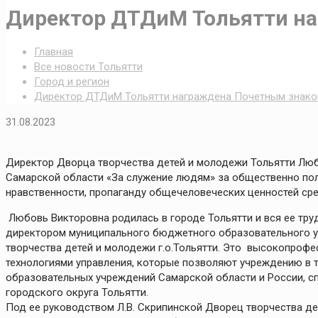
Директор ДТДиМ Тольятти на
Главная
Все новости Тольятти
Город и регион
Директор ДТДиМ Тольятти награждена Почетным знако
31.08.2023
Директор Дворца творчества детей и молодежи Тольятти Лю
Самарской области «За служение людям» за общественно пол
нравственности, пропаганду общечеловеческих ценностей ср
Любовь Викторовна родилась в городе Тольятти и вся ее тру
директором муниципального бюджетного образовательного у
творчества детей и молодежи г.о.Тольятти. Это высокопроф
технологиями управления, которые позволяют учреждению в 
образовательных учреждений Самарской области и России, 
городского округа Тольятти.
Под ее руководством Л.В. Скрипинской Дворец творчества д