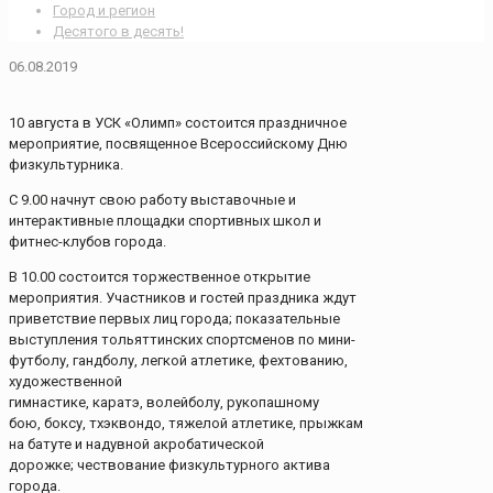
Город и регион
Десятого в десять!
06.08.2019
10 августа в УСК «Олимп» состоится праздничное
мероприятие, посвященное Всероссийскому Дню
физкультурника.
С 9.00 начнут свою работу выставочные и
интерактивные площадки спортивных школ и
фитнес-клубов города.
В 10.00 состоится торжественное открытие
мероприятия. Участников и гостей праздника ждут
приветствие первых лиц города; показательные
выступления тольяттинских спортсменов по мини-
футболу, гандболу, легкой атлетике, фехтованию,
художественной
гимнастике, каратэ, волейболу, рукопашному
бою, боксу, тхэквондо, тяжелой атлетике, прыжкам
на батуте и надувной акробатической
дорожке; чествование физкультурного актива
города.