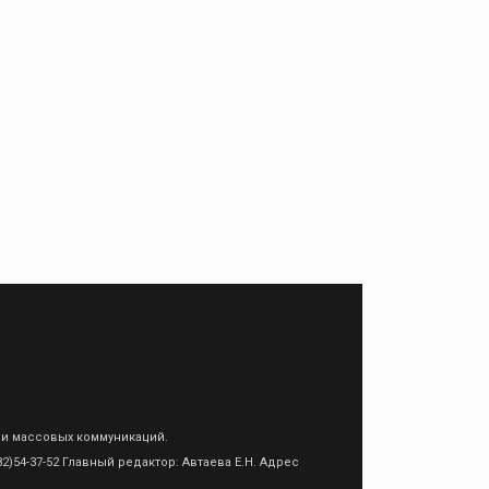
 и массовых коммуникаций.
)54-37-52 Главный редактор: Автаева Е.Н. Адрес