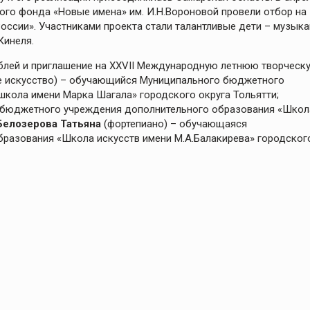
го фонда «Новые имена» им. И.Н.Вороновой провели отбор на
оссии». Участниками проекта стали талантливые дети – музык
Кинеля.
ублей и приглашение на XXVII Международную летнюю творческ
е искусство) – обучающийся Муниципального бюджетного
кола имени Марка Шагала» городского округа Тольятти;
 бюджетного учреждения дополнительного образования «Школ
Белозерова Татьяна
(фортепиано) – обучающаяся
разования «Школа искусств имени М.А.Балакирева» городског