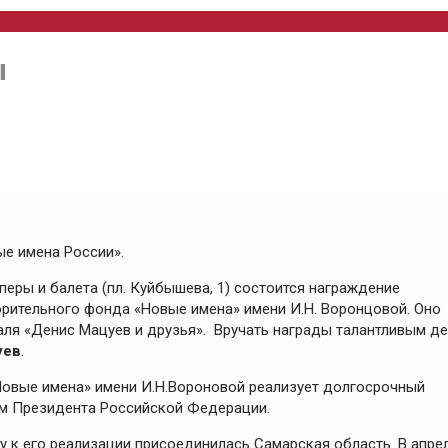
ы
ые имена России».
перы и балета (пл. Куйбышева, 1) состоится награждение
рительного фонда «Новые имена» имени И.Н. Воронцовой. Оно
аля «Денис Мацуев и друзья». Вручать награды талантливым д
уев
.
овые имена» имени И.Н.Вороновой реализует долгосрочный
ом Президента Российской Федерации.
ду к его реализации присоединилась Самарская область. В апре