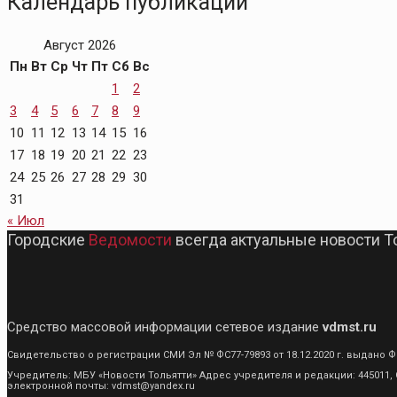
Календарь публикаций
Август 2026
Пн
Вт
Ср
Чт
Пт
Сб
Вс
1
2
3
4
5
6
7
8
9
10
11
12
13
14
15
16
17
18
19
20
21
22
23
24
25
26
27
28
29
30
31
« Июл
Городские
Ведомости
всегда актуальные новости Т
Средство массовой информации сетевое издание
vdmst.ru
Свидетельство о регистрации СМИ Эл № ФС77-79893 от 18.12.2020 г. выдан
Учредитель: МБУ «Новости Тольятти» Адрес учредителя и редакции: 445011, С
электронной почты: vdmst@yandex.ru