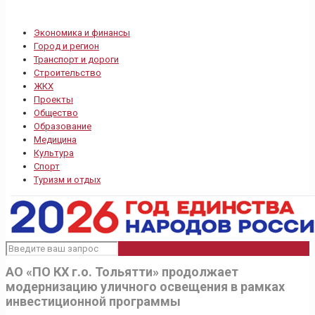
Экономика и финансы
Город и регион
Транспорт и дороги
Строительство
ЖКХ
Проекты
Общество
Образование
Медицина
Культура
Спорт
Туризм и отдых
АО «ПО КХ г.о. Тольятти» продолжает
модернизацию уличного освещения в рамках
инвестиционной программы