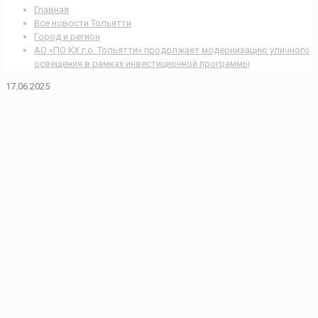
Главная
Все новости Тольятти
Город и регион
АО «ПО КХ г.о. Тольятти» продолжает модернизацию уличного
освещения в рамках инвестиционной программы
17.06.2025