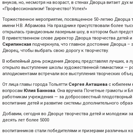
внуков, но, несмотря на возраст, в стенах Дворца витает дух
«Профессионализм! Творчество! Успех!»
Торжественное мероприятие, посвященное 50-летию Дворца т
имени Н.В. Абрамова. На празднике присутствовали более тыс
открылась грандиозным лазерным шоу, в котором был предста
В приветственном слове директор Дворца творчества детей 
Скрипинская
подчеркнула, что главное достояние Дворца – э
Дворец, чтобы выбрать свою дорогу к творчеству.
В юбилейный день рождения Дворец представлял лучших, а л
открыло выступление школы художественной гимнастики — р
аплодисментами встречали все выступления творческих объе
От лица главы города Тольятти
Сергея Анташева
с юбилеем 
вопросам
Юлия Баннова
. Она вручила Почетные грамоты и Б
работникам учреждения — за добросовестный плодотворный 
воспитание детей и развитие системы дополнительного образ
Добавим, сегодня во Дворце творчества детей и молодежи зан
десять лет более 5000
воспитанников стали победителями и призерами различных ко