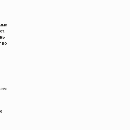
амма
ет.
вь
т во
чшим
ие