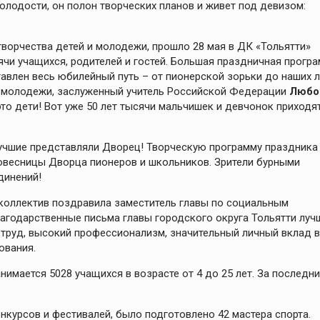
 молодости, он полон творческих планов и живет под девизом:
ворчества детей и молодежи, прошло 28 мая в ДК «Тольятти»
ячи учащихся, родителей и гостей. Большая праздничная прогр
влен весь юбилейный путь – от пионерской зорьки до наших л
и молодежи, заслуженный учитель Российской Федерации
Любо
то дети! Вот уже 50 лет тысячи мальчишек и девчонок приходя
учшие представляли Дворец! Творческую программу праздника
овесницы Дворца пионеров и школьников. Зрители бурными
динений!
коллектив поздравила заместитель главы по социальным
лагодарственные письма главы городского округа Тольятти лу
труд, высокий профессионализм, значительный личный вклад в
ования.
имается 5028 учащихся в возрасте от 4 до 25 лет. За последн
нкурсов и фестивалей, было подготовлено 42 мастера спорта.