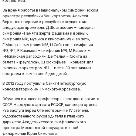
коллектива.
За время работы в Национальном симфоническом
оркестре республики Башкортостан Алексей
Верховен впервые в республике осуществил
следующие премьеры: Д.Шостакович – камерная
симфония «Памяти жертв фашизма и воины»,
симфония №6, музыка к кинофильму «Гамлет»,
Г.Малер – симфония №5, Н.Сабитов – симфония
№3,№4, Р.Касимов – симфония №9, М.Равель –
«Испанская рапсодия», Де Фалья – Сюита из
балета «Треуголка», С.Прокофьев – концерт для
скрипки с оркестром №1 – всего 30 различных
программ в том числе 5 для детей.
В 2012 году поступил в Санкт-Петербургскую
консерваторию им. Римского-Корсакова.
Обучался в классе профессора, народного артиста
СССР, Народного артиста РСФСР, кавалера ордена
«За заслуги перед Отечеством» III и IV степени,
художественного руководителя и главного
дирижера Академического симфонического
оркестра Московской государственной
филармонии Юрия Симонова.