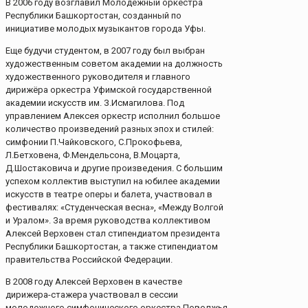
В 2006 году возглавил Молодежный оркестра
Республики Башкортостан, созданный по
инициативе молодых музыкантов города Уфы.
Еще будучи студентом, в 2007 году был выбран
художественным советом академии на должность
художественного руководителя и главного
дирижёра оркестра Уфимской государственной
академии искусств им. З.Исмагилова. Под
управлением Алексея оркестр исполнил большое
количество произведений разных эпох и стилей:
симфонии П.Чайковского, С.Прокофьева,
Л.Бетховена, Ф.Мендельсона, В.Моцарта,
Д.Шостаковича и другие произведения. С большим
успехом коллектив выступил на юбилее академии
искусств в театре оперы и балета, участвовал в
фестивалях: «Студенческая весна», «Между Волгой
и Уралом». За время руководства коллективом
Алексей Верховен стал стипендиатом президента
Республики Башкортостан, а также стипендиатом
правительства Российской Федерации.
В 2008 году Алексей Верховен в качестве
дирижера-стажера участвовал в сессии
молодежного симфонического оркестра Поволжья