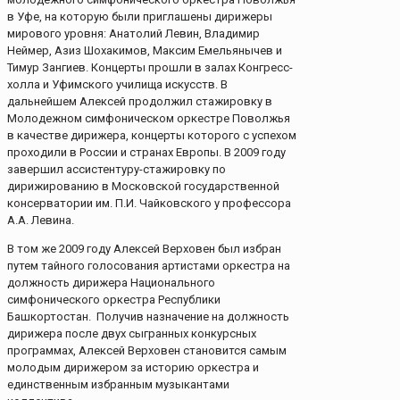
в Уфе, на которую были приглашены дирижеры
мирового уровня: Анатолий Левин, Владимир
Неймер, Азиз Шохакимов, Максим Емельянычев и
Тимур Зангиев. Концерты прошли в залах Конгресс-
холла и Уфимского училища искусств. В
дальнейшем Алексей продолжил стажировку в
Молодежном симфоническом оркестре Поволжья
в качестве дирижера, концерты которого с успехом
проходили в России и странах Европы. В 2009 году
завершил ассистентуру-стажировку по
дирижированию в Московской государственной
консерватории им. П.И. Чайковского у профессора
А.А. Левина.
В том же 2009 году Алексей Верховен был избран
путем тайного голосования артистами оркестра на
должность дирижера Национального
симфонического оркестра Республики
Башкортостан. Получив назначение на должность
дирижера после двух сыгранных конкурсных
программах, Алексей Верховен становится самым
молодым дирижером за историю оркестра и
единственным избранным музыкантами