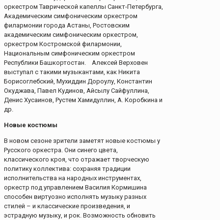
оркестром Таврической капеллы Санкт-Петербурга,
Академическим симфоническим оркестром
филармонии города Астаны, Ростовским
академическим симфоническим оркестром,
оркестром Костромской филармонии,
Национальным симфоническим оркестром
Республики Башкортостан. Алексей Верховен
выступал с такими музыкантами, как Никита
Борисоглебский, Мухиддин Дороулу, Константин
Окуджава, Павел Кудинов, Айсылу Сайфуллина,
Денис Хусаинов, Рустем Хамидуллин, А. Коробкина и
др.
Новые костюмы
В новом сезоне зрители заметят новые костюмы у
Русского оркестра. Они синего цвета,
классического кроя, что отражает творческую
политику коллектива: сохраняя традиции
исполнительства на народных инструментах,
оркестр под управлением Василия Кормишина
способен виртуозно исполнять музыку разных
стилей – и классические произведения, и
эстрадную музыку, и рок. Возможность обновить