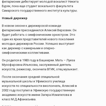
филармонии дебютирует молодой вокалист Никита
Буряк, пока еще студент вокального факультета
Самарского государственного института культуры.
Новый дирижер
В новом сезоне к дирижерской команде
филармонии присоединился Алексей Верховен. Он
будет работать с симфоническим оркестром. Это
один из ярких представителей нового поколения
молодых дирижеров России. Успешно выступает
как дирижер с камерными и оперно-
симфоническими коллективами.
Он родился в 1983 году в Башкирии. Мать – Луиза
Музофаровна Ильясова, заслуженный деятель
искусств, режиссер, окончила ВГИК, отец музыкант.
После окончания средней специальной
музыкальной школы и Уфимского училища
искусств по специальности виолончель, Алексей в
2002 году поступил в Уфимскую государственную
академию искусств имени Загира Исмагилова в
класс М.Д.Афанасьева.