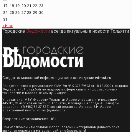
17
18
19
20
21
22
23
24
25
26
27
28
29
30
31
« Июл
Городские
Ведомости
всегда актуальные новости Тольятти
Средство массовой информации сетевое издание
vdmst.ru
Свидетельство о регистрации СМИ Эл № ФС77-79893 от 18.12.2020 г. выдано
Федеральной службой по надзору в сфере связи, информационных
технологий и массовых коммуникаций.
Учредитель: МБУ «Новости Тольятти» Адрес учредителя и редакции:
445011, Самарская область, г. Тольятти, площадь Свободы 4. Телефон
редакции: +7(8482)54-37-52 Главный редактор: Автаева Е.Н. Адрес
электронной почты: vdmst@yandex.ru
Возрастные ограничения: 18+
При частичном или полном использовании материалов данного сайт
активная ссылка на материал сайта - обязательна!