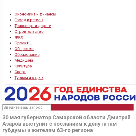
Экономика и финансы
Город и регион
Транспорт и дороги
Строительство
ЖКХ
Проекты
Общество
Образование
Медицина
Культура
Спорт
Туризм и отдых
30 мая губернатор Самарской области Дмитрий
Азаров выступит с посланием к депутатам
губдумы и жителям 63-го региона