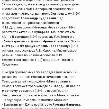
12+» международного конкурса новой драматургии
«Ремарка» 2024 года). Авторский пластический
спектакль «
…час, когда я полюбил подушку
» (12+)
представит
Александр Кудрявкин
. Над
сценической интерпретацией повести
Ф.М. Достоевского «
Неточка Незванова
» (14+)
работает
Екатерина Зубарева
. Моноспектакль
«
Анна Вронская
» (12+) по роману Л.Н. Толстого
«Анна Каренина» исполнит
Ирина Храмкова
. Эскиз
Екатерины Федощук
«
Жизнь нараспашку
» (16+)
основан на рассказах А. И. Куприна. Мистическое
размышление по мотивам повести М.Ю.
Лермонтова «Штосс» (12+) представит Татьяна
Сундукова.
Ещё три премьерных эскиза представят актёры и
режиссёры тольяттинских и самарских театров.
Театр для детей и молодёжи «
Мастерская
» г.
Самары покажет трагикомедию «
Звёздный час по
местному времени
» (12+) по пьесе Георгия
Николаева в постановке
Кристины Маяк
, а также
– абсурдную комедию Славомира Мрожека
«
Эмигранты
» (12+) в постановке
Романа
Нарцева
.