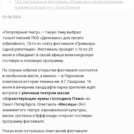
15-й театральный фестиваль «Премьера одной репетиции»
пройдёт в Тольятти с 16 по 23 июня
01.06.2024
«Популярный театр» — такую тему выбрал
тольяттинский ТЮЗ «Дилижанс» для своего
юбилейного, 15-го по счёту фестиваля «Премьера
одной репетиции». Фестиваль пройдёт с 16 по 23
июня и объединит в своей афише внеконкурсную
гостевую и основную программу.
По случаю юбилея открытие фестиваля состоится
в необычном месте, а именно — в Парковом
комплексе истории техники им. К.Г.Сахарова. 16
июня в вечернем ландшафте парка зрителей ждёт
встреча с
уличным театром маски
«Странствующие куклы господина Пэжо»
из
Санкт-Петербурга. Спектакль «
Месяцы
» (6+)
знаменитого театра карнавальной культуры,
маски, гротеска и буффонады откроет гостевую
программу фестиваля.
Показ всех остальных спектаклей фестиваля