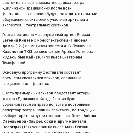
состоится на сценических площадках театра
«Дилижанс». Традиционно после всех
фестивальных показов будут проходить открытые
обсуждения спектаклей с участием зрителей и
экспертов – театральных критиков.
Гости фестиваля – заслуженный артист России
Евгений Князев
с моноспектаклем «
Пиковая
дама
» (12+) по мотивам повести А. С. Пушкина и
Казанский ТЮЗ
со спектаклем Артёма Устинова
«
Здесь был Кай
» (16+) по пьесе Екатерины
Тимофеевой.
Основную программу фестиваля составят
премьеры спектаклей-эскизов, созданные
специально для фестиваля.
Шесть премьерных эскизов представят актёры
театра «Дилижанс». Каждый эскиз будет
соревноваться за право попасть в постоянный
репертуар театра. Лучший спектакль, по традиции,
выберут зрители путём голосования. Эскиз
Алёны
Савельевой
«
Эльфы, орки и другие жители
Вологды
» (12+) основан на пьесе Анны Гейжан
(текст вошёл в шорт-лист «Маленькая ремарка