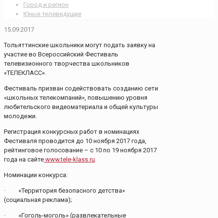
Город и регион
Юные телеведущие
15.09.2017
Тольяттинские школьники могут подать заявку на
участие во Всероссийский Фестиваль
телевизионного творчества школьников
«ТЕЛЕКЛАСС».
Фестиваль призван содействовать созданию сети
«школьных телекомпаний», повышению уровня
любительского видеоматериала и общей культуры
молодежи.
Регистрация конкурсных работ в номинациях
Фестиваля проводится до 10 ноября 2017 года,
рейтинговое голосование – с 10 по 19 ноября 2017
года на сайте
www.tele-klass.ru
.
Номинации конкурса:
· «Территория безопасного детства»
(социальная реклама);
· «Гоголь-моголь» (развлекательные