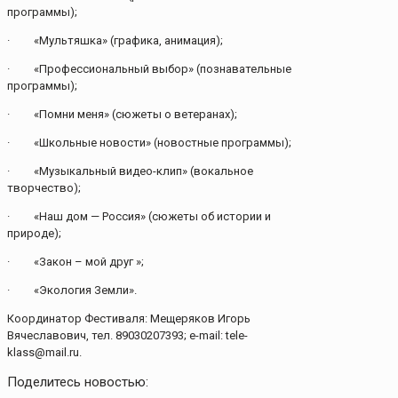
программы);
· «Мультяшка» (графика, анимация);
· «Профессиональный выбор» (познавательные
программы);
· «Помни меня» (сюжеты о ветеранах);
· «Школьные новости» (новостные программы);
· «Музыкальный видео-клип» (вокальное
творчество);
· «Наш дом — Россия» (сюжеты об истории и
природе);
· «Закон – мой друг »;
· «Экология Земли».
Координатор Фестиваля: Мещеряков Игорь
Вячеславович, тел. 89030207393; е-mail: tele-
klass@mail.ru.
Поделитесь новостью: