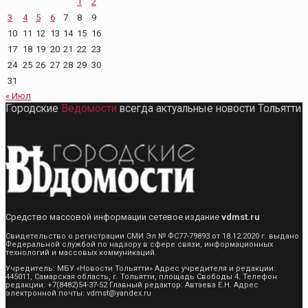
1
2
3
4
5
6
7
8
9
10
11
12
13
14
15
16
17
18
19
20
21
22
23
24
25
26
27
28
29
30
31
« Июл
Городские
Ведомости
всегда актуальные новости Тольятти
Средство массовой информации сетевое издание
vdmst.ru
Свидетельство о регистрации СМИ Эл № ФС77-79893 от 18.12.2020 г. выдано
Федеральной службой по надзору в сфере связи, информационных
технологий и массовых коммуникаций.
Учредитель: МБУ «Новости Тольятти» Адрес учредителя и редакции:
445011, Самарская область, г. Тольятти, площадь Свободы 4. Телефон
редакции: +7(8482)54-37-52 Главный редактор: Автаева Е.Н. Адрес
электронной почты: vdmst@yandex.ru