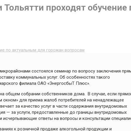
Тольятти проходят обучение 
ие по актуальным для горожан вопросам
микрорайонами состоялся семинар по вопросу заключения пря
ставку коммунальных услуг. Об особенностях такого
марского филиала ОАО «ЭнергосбыТ Плюс».
 на общем собрании собственников дома. В случае, если прямо
м окном» для приема жалоб потребителей на ненадлежащее
вечает за качество услуг в части содержания внутридомовых
ия — за услуги, предоставленные до границы внутридомовых
и исчерпывающие ответы на вопросы и консультации специали
ваниях к розничной продаже алкогольной продукции и