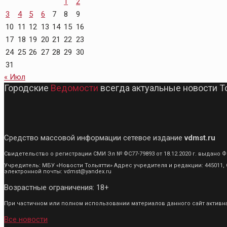
1
2
3
4
5
6
7
8
9
10
11
12
13
14
15
16
17
18
19
20
21
22
23
24
25
26
27
28
29
30
31
« Июл
Городские
Ведомости
всегда актуальные новости Т
Средство массовой информации сетевое издание
vdmst.ru
Свидетельство о регистрации СМИ Эл № ФС77-79893 от 18.12.2020 г. выдан
Учредитель: МБУ «Новости Тольятти» Адрес учредителя и редакции: 445011, С
электронной почты: vdmst@yandex.ru
Возрастные ограничения: 18+
При частичном или полном использовании материалов данного сайт активная
Все новости