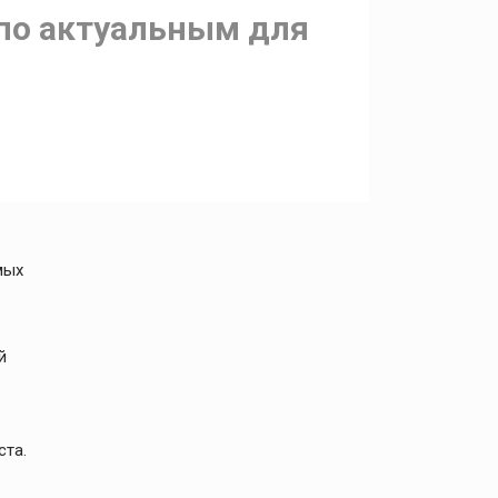
по актуальным для
мых
й
ста.