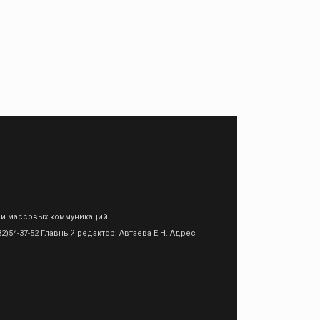
 и массовых коммуникаций.
)54-37-52 Главный редактор: Автаева Е.Н. Адрес