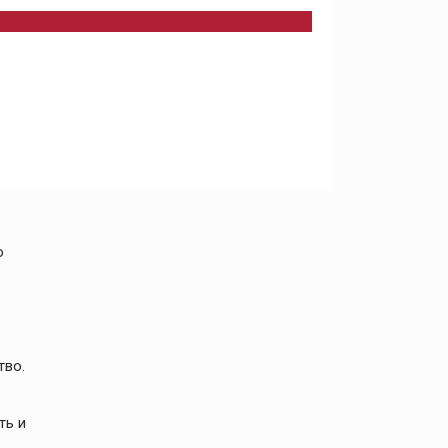
о
тво.
ть и