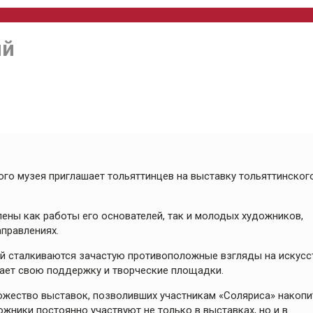
ий
го музея приглашает тольяттинцев на выставку тольяттинског
ены как работы его основателей, так и молодых художников,
аправлениях.
й сталкиваются зачастую противоположные взгляды на искусс
гает свою поддержку и творческие площадки.
жество выставок, позволивших участникам «Соляриса» накопи
жники постоянно участвуют не только в выставках, но и в