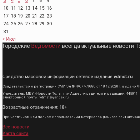
3
4
5
6
7
8
9
10
11
12
13
14
15
16
17
18
19
20
21
22
23
24
25
26
27
28
29
30
31
« Июл
Городские
Ведомости
всегда актуальные новости Т
Средство массовой информации сетевое издание
vdmst.ru
Свидетельство о регистрации СМИ Эл № ФС77-79893 от 18.12.2020 г. выдан
Учредитель: МБУ «Новости Тольятти» Адрес учредителя и редакции: 445011, С
электронной почты: vdmst@yandex.ru
Возрастные ограничения: 18+
При частичном или полном использовании материалов данного сайт активная
Все новости
Карта сайта