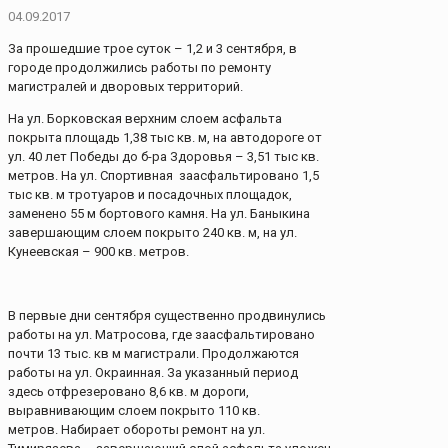
04.09.2017
За прошедшие трое суток – 1,2 и 3 сентября, в
городе продолжились работы по ремонту
магистралей и дворовых территорий.
На ул. Борковская верхним слоем асфальта
покрыта площадь 1,38 тыс кв. м, на автодороге от
ул. 40 лет Победы до б-ра Здоровья – 3,51 тыс кв.
метров. На ул. Спортивная заасфальтировано 1,5
тыс кв. м тротуаров и посадочных площадок,
заменено 55 м бортового камня. На ул. Баныкина
завершающим слоем покрыто 240 кв. м, на ул.
Кунеевская – 900 кв. метров.
В первые дни сентября существенно продвинулись
работы на ул. Матросова, где заасфальтировано
почти 13 тыс. кв м магистрали. Продолжаются
работы на ул. Окраинная. За указанный период
здесь отфрезеровано 8,6 кв. м дороги,
выравнивающим слоем покрыто 110 кв.
метров. Набирает обороты ремонт на ул.