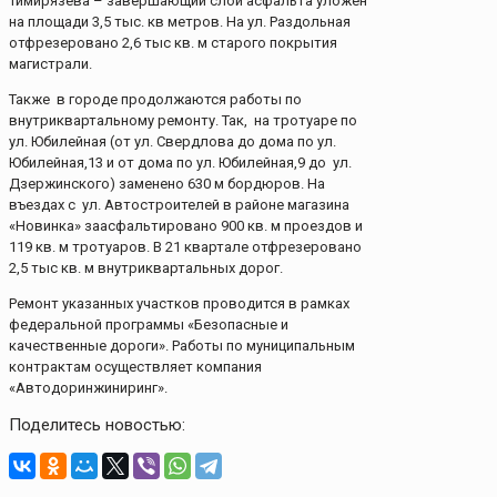
Тимирязева – завершающий слой асфальта уложен
на площади 3,5 тыс. кв метров. На ул. Раздольная
отфрезеровано 2,6 тыс кв. м старого покрытия
магистрали.
Также в городе продолжаются работы по
внутриквартальному ремонту. Так, на тротуаре по
ул. Юбилейная (от ул. Свердлова до дома по ул.
Юбилейная,13 и от дома по ул. Юбилейная,9 до ул.
Дзержинского) заменено 630 м бордюров. На
въездах с ул. Автостроителей в районе магазина
«Новинка» заасфальтировано 900 кв. м проездов и
119 кв. м тротуаров. В 21 квартале отфрезеровано
2,5 тыс кв. м внутриквартальных дорог.
Ремонт указанных участков проводится в рамках
федеральной программы «Безопасные и
качественные дороги». Работы по муниципальным
контрактам осуществляет компания
«Автодоринжиниринг».
Поделитесь новостью: