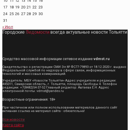
10
11
12
13
14
15
16
17
18
19
20
21
22
23
24
25
26
27
28
29
30
31
« Июл
Городские
Ведомости
всегда актуальные новости Тольятти
Средство массовой информации сетевое издание
vdmst.ru
Свидетельство о регистрации СМИ Эл № ФС77-79893 от 18.12.2020 г. выдано
Федеральной службой по надзору в сфере связи, информационных
технологий и массовых коммуникаций.
Учредитель: МБУ «Новости Тольятти» Адрес учредителя и редакции:
445011, Самарская область, г. Тольятти, площадь Свободы 4. Телефон
редакции: +7(8482)54-37-52 Главный редактор: Автаева Е.Н. Адрес
электронной почты: vdmst@yandex.ru
Возрастные ограничения: 18+
При частичном или полном использовании материалов данного сайт
активная ссылка на материал сайта - обязательна!
Все новости
Карта сайта