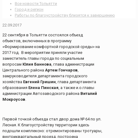
Все новости Тольятти
Город и регион
Работы по благоустройству близятся к завершению
22.09.2017
22 сентября в Тольятти состоялся объезд
объектов, включенных в программу
«Формирование комфортной городской среды» на
2017 год. В мероприятии приняли участие
заместитель главы города по социальным
вопросам
Юлия Баннова
, глава администрации
Центрального района
Артем Гончаров
,
замруководителя департамента городского
хозяйства
Евгений Гришин
, глава департамента
образования
Елена Пинская
, а также и.о.главы
администрации Автозаводского района
Виталий
Мокроусов
.
Первой точкой объезда стал двор дома № 64 по ул.
Лесная. К благоустройству территории здесь
подошли комплексно: отремонтированы тротуары,
внутриквартальный проезд, построена