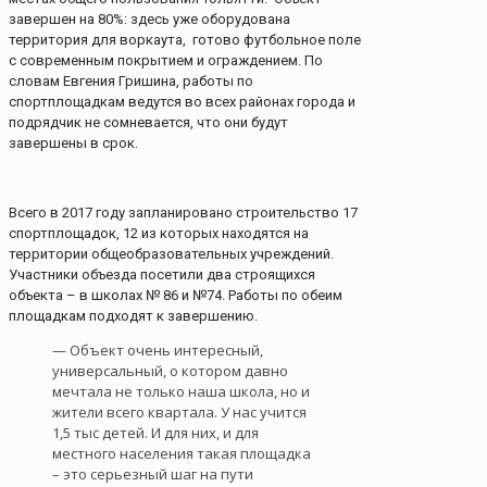
завершен на 80%: здесь уже оборудована
территория для воркаута, готово футбольное поле
с современным покрытием и ограждением. По
словам Евгения Гришина, работы по
спортплощадкам ведутся во всех районах города и
подрядчик не сомневается, что они будут
завершены в срок.
Всего в 2017 году запланировано строительство 17
спортплощадок, 12 из которых находятся на
территории общеобразовательных учреждений.
Участники объезда посетили два строящихся
объекта – в школах № 86 и №74. Работы по обеим
площадкам подходят к завершению.
— Объект очень интересный,
универсальный, о котором давно
мечтала не только наша школа, но и
жители всего квартала. У нас учится
1,5 тыс детей. И для них, и для
местного населения такая площадка
– это серьезный шаг на пути