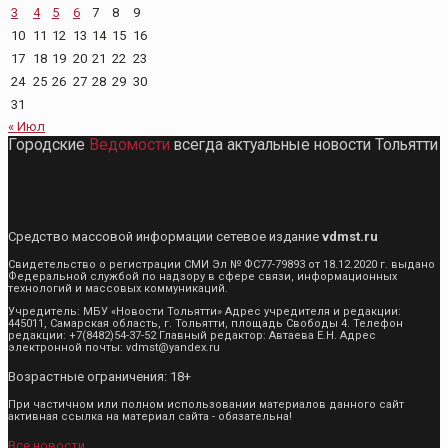
3
4
5
6
7
8
9
10
11
12
13
14
15
16
17
18
19
20
21
22
23
24
25
26
27
28
29
30
31
« Июл
Городские
Ведомости
всегда актуальные новости Тольятти
Средство массовой информации сетевое издание
vdmst.ru
Свидетельство о регистрации СМИ Эл № ФС77-79893 от 18.12.2020 г. выдано
Федеральной службой по надзору в сфере связи, информационных
технологий и массовых коммуникаций.
Учредитель: МБУ «Новости Тольятти» Адрес учредителя и редакции:
445011, Самарская область, г. Тольятти, площадь Свободы 4. Телефон
редакции: +7(8482)54-37-52 Главный редактор: Автаева Е.Н. Адрес
электронной почты: vdmst@yandex.ru
Возрастные ограничения: 18+
При частичном или полном использовании материалов данного сайт
активная ссылка на материал сайта - обязательна!
Все новости