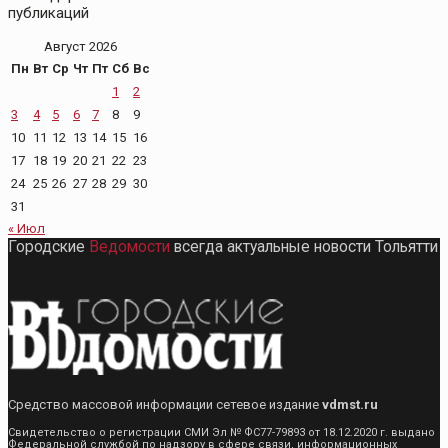
публикаций
Август 2026
Пн
Вт
Ср
Чт
Пт
Сб
Вс
1
2
3
4
5
6
7
8
9
10
11
12
13
14
15
16
17
18
19
20
21
22
23
24
25
26
27
28
29
30
31
« Июл
Городские
Ведомости
всегда актуальные новости Тольятти
Средство массовой информации сетевое издание
vdmst.ru
Свидетельство о регистрации СМИ Эл № ФС77-79893 от 18.12.2020 г. выдано
Федеральной службой по надзору в сфере связи, информационных