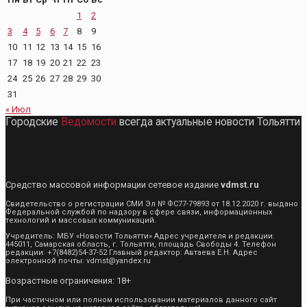
1
2
3
4
5
6
7
8
9
10
11
12
13
14
15
16
17
18
19
20
21
22
23
24
25
26
27
28
29
30
31
« Июл
Городские
Ведомости
всегда актуальные новости Тольятти
Средство массовой информации сетевое издание
vdmst.ru
Свидетельство о регистрации СМИ Эл № ФС77-79893 от 18.12.2020 г. выдано
Федеральной службой по надзору в сфере связи, информационных
технологий и массовых коммуникаций.
Учредитель: МБУ «Новости Тольятти» Адрес учредителя и редакции:
445011, Самарская область, г. Тольятти, площадь Свободы 4. Телефон
редакции: +7(8482)54-37-52 Главный редактор: Автаева Е.Н. Адрес
электронной почты: vdmst@yandex.ru
Возрастные ограничения: 18+
При частичном или полном использовании материалов данного сайт