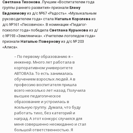
Светлана Тихонова
. Лучшим «Воспитателем года
группы раннего развития» признали
Елену
Евдокимову
из д/с №67 «Радость». «Музыкальным
руководителем года» стала
Наталья Королева
из
д/с №161 «Лесовичок». В номинации «Педагог-
психолог года» победила
Светлана Курынова
из д/
с №193 «Земляничка». «Учителем-логопедом года»
признали
Наталью Повернову
из д/с № 203
«Алиса».
– По первому образованию я –
инженер. Много лет работала в
корпоративном университете
АВТОВАЗа. То есть занималась
обучением взрослых людей. А в
профессию воспитателя пришла
всего несколько лет назад. Получила
высшее педагогическое
образование и устроилась в
ясельную группу. Думала, что буду
работать тихо, без категорий и
наград. А этот конкурс случился для
меня совершенно неожиданно и стал
большой ответственностью. Я