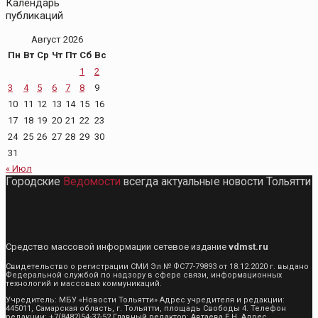
Календарь
публикаций
Август 2026
Пн
Вт
Ср
Чт
Пт
Сб
Вс
1
2
3
4
5
6
7
8
9
10
11
12
13
14
15
16
17
18
19
20
21
22
23
24
25
26
27
28
29
30
31
« Июл
Городские
Ведомости
всегда актуальные новости Тольятти
Средство массовой информации сетевое издание
vdmst.ru
Свидетельство о регистрации СМИ Эл № ФС77-79893 от 18.12.2020 г. выдано
Федеральной службой по надзору в сфере связи, информационных
технологий и массовых коммуникаций.
Учредитель: МБУ «Новости Тольятти» Адрес учредителя и редакции:
445011, Самарская область, г. Тольятти, площадь Свободы 4. Телефон
редакции: +7(8482)54-37-52 Главный редактор: Автаева Е.Н. Адрес