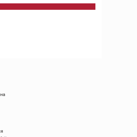
 на
ся