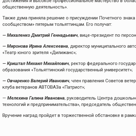
достижения и высокое профессиональное мастерство в област
общественную деятельность».
Также дума приняла решение о присуждении Почетного знака 
сообществом» пятерым тольяттинцам. Его получат:
— Михаленко Дмитрий Геннадьевич
, вице-президент по персо
— Миронова Ирина Алексеевна
, директор муниципального авт
«Театр юного зрителя «Дилижанс»;
— Криштал Михаил Михайлович
, ректор федерального госуда
образования «Тольяттинский государственный университет»;
— Овчаренко Валерий Иванович
, член правления Советов вет
клуба ветеранов АВТОВАЗа «Патриот»;
—
Мелехина Галина Ивановна
, руководитель Центра дошколь
технологий и предпринимательства», председатель обществе
Вручение наград пройдет в торжественной обстановке в рамк