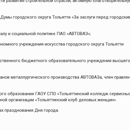
и развития строительной отрасли, активную благотворительну
Думы городского округа Тольятти «За заслуги перед городски
налу и социальной политике ПАО «АВТОВАЗ»;
ономного учреждения искусства городского округа Тольятти
рственного бюджетного образовательного учреждения высшег
еранов металлургического производства АВТОВАЗа, член правле
ного образования ГАОУ СПО «Тольяттинский колледж сервисны
нной организации «Тольяттинский клуб деловых женщин».
ах празднования Дня города.