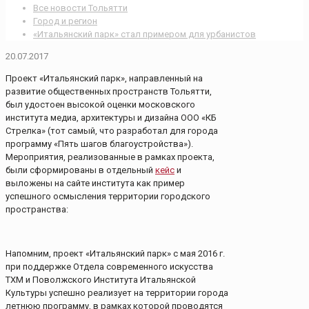
Все новости Тольятти
Город и регион
«Итальянский парк» стал примером для урбанистов
20.07.2017
Проект «Итальянский парк», направленный на
развитие общественных пространств Тольятти,
был удостоен высокой оценки московского
института медиа, архитектуры и дизайна ООО «КБ
Стрелка» (тот самый, что разработал для города
программу «Пять шагов благоустройства»).
Мероприятия, реализованные в рамках проекта,
были сформированы в отдельный
кейс
и
выложены на сайте института как пример
успешного осмысления территории городского
пространства:
Напомним, проект «Итальянский парк» с мая 2016 г.
при поддержке Отдела современного искусства
ТХМ и Поволжского Института Итальянской
Культуры успешно реализует на территории города
летнюю программу, в рамках которой проводятся